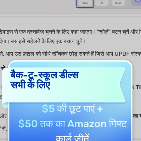
वाइस से एक दस्तावेज़ चुनने के लिए कहा जाएगा। "खोलें" बटन चुनें और
ेगा। बस इसे सहेजने के लिए एक स्थान चुनें।
 से, आप उस फ़ाइल को सीधे खींचकर छोड़ सकते हैं जिसे आप UPDF संस्कर
 से बनाएँ
बैक-टू-स्कूल डील्स
सभी के लिए
र्मेट को सपोर्ट करता है, जिसमें
PNG
,
JPG
,
JPEG
,
BMP
और
T
मेज से PDF बनाने के लिए नीचे दिए गए चरणों का पालन करें:
$5 की छूट
पाएं +
और नीचे "
टूल्स
" बटन पर क्लिक करें, फिर पॉप-अप विंडो में "
अन्य " का 
$50 तक का Amazon गिफ्ट
ं से,
इमेज से पीडीएफ
विकल्प चुनें।
कार्ड
जीतें