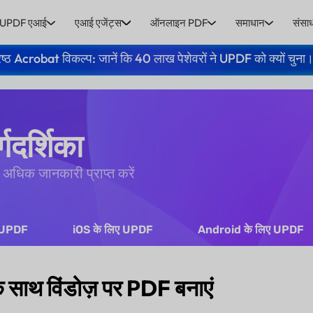
UPDF एआई
एआई एजेंट्स
ऑनलाइन PDF
समाधान
संसा
ेष्ठ Acrobat विकल्प: जानें कि 40 लाख पेशेवरों ने UPDF को क्यों चुना
गदर्शिका
अधिक जानकारी प्राप्त करें
ए UPDF
iOS के लिए UPDF
Android के लिए UPDF
साथ विंडोज़ पर PDF बनाएं