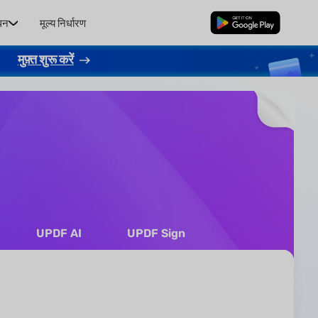
धन
मूल्य निर्धारण
मुफ्त डाउनलोड
।
मुफ़्त शुरू करें
UPDF AI
UPDF Sign