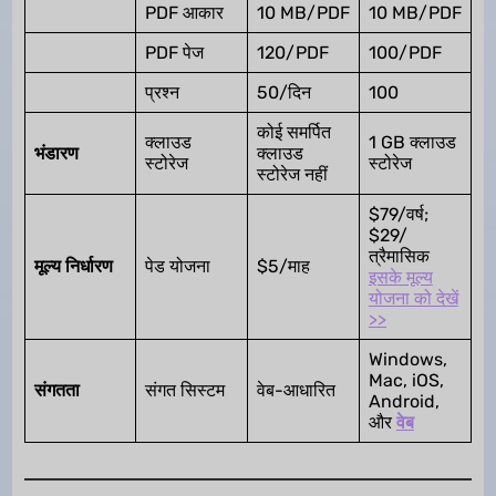
PDF आकार
10 MB/PDF
10 MB/PDF
PDF पेज
120/PDF
100/PDF
प्रश्न
50/दिन
100
कोई समर्पित
क्लाउड
1 GB क्लाउड
भंडारण
क्लाउड
स्टोरेज
स्टोरेज
स्टोरेज नहीं
$79/वर्ष;
$29/
त्रैमासिक
मूल्य निर्धारण
पेड योजना
$5/माह
इसके मूल्य
योजना को देखें
>>
Windows,
Mac, iOS,
संगतता
संगत सिस्टम
वेब-आधारित
Android,
और
वेब