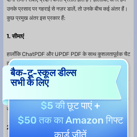
उनके प्रसाद पर गहराई से नज़र डालें, तो उनके बीच कई अंतर हैं।
कुछ प्रमुख अंतर इस प्रकार हैं:
1. सीमाएं
हालाँकि ChatPDF और UPDF PDF के साथ कुशलतापूर्वक चैट
कर सकते हैं, लेकिन उनकी कुछ सीमाएँ हैं, विशेष रूप से इस बारे में
बैक-टू-स्कूल डील्स
कि वे मुफ्त और सशुल्क योजनाओं में सेवाएं कैसे प्रदान करते हैं।
सभी के लिए
उदाहरण के लिए, चैटपीडीएफ अपनी मुफ्त योजना में केवल 10 एमबी
की फाइल को संभाल सकता है, जबकि यूपीडीएफ एआई अपने मुफ्त
प्लान में अधिकतम 100 एमबी फाइल को संभाल सकता है। आप इन
$5 की छूट
पाएं +
सभी सीमाओं को उनकी मूल्य निर्धारण योजनाओं पर पा सकते हैं।
$50 तक का Amazon गिफ्ट
2. उपयोग में आसानी
कार्ड
जीतें