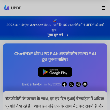
UPDF
2026 का सर्वश्रेष्ठ Acrobat विकल्प: जानें कि 40 लाख पेशेवरों ने UPDF को क्यों
चुना।
मुफ़्त शुरू करें
ChatPDF और UPDF AI: आपको कौन सा PDF AI
टूल चुनना चाहिए?
मुफ्त डाउनलोड
Enrica Taylor
6/16/2025
चैटजीपीटी के उछाल के साथ, हम हर दिन एआई चैटबॉट्स में अधिक
प्रगति देख रहे हैं। आज हम पीडीएफ के साथ चैट कर सकते हैं और