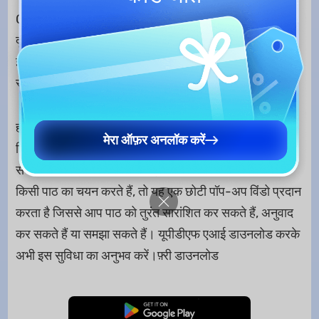
ChatPDF और UPDF AI एक सुविधाजनक क्लिक-आधारित
दृष्टिकोण के माध्यम से संचालित एक उपयोगकर्ता के अनुकूल
इंटरफेस प्रदान करते हैं। उनका चैट बॉक्स सहायक सरल शब्दों के
साथ पीडीएफ के साथ चैट करना आसान बनाता है।
हालाँकि, UPDF AI सुविधा गेम को एक नए स्तर पर ले जाता है,
मेरा ऑफ़र अनलॉक करें
जिसमें दस्तावेज़ से पाठ के सीधे चयन को सारांशित/अनुवाद/
समझाने के लिए किया जाता है। इसका तात्पर्य यह है कि जब आप
किसी पाठ का चयन करते हैं, तो यह एक छोटी पॉप-अप विंडो प्रदान
करता है जिससे आप पाठ को तुरंत सारांशित कर सकते हैं, अनुवाद
कर सकते हैं या समझा सकते हैं। यूपीडीएफ एआई डाउनलोड करके
अभी इस सुविधा का अनुभव करें।फ़्री डाउनलोड
मुफ्त डाउनलोड