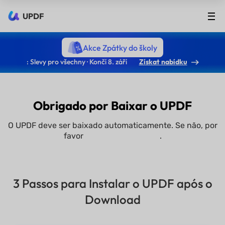
UPDF
Akce Zpátky do školy
: Slevy pro všechny · Končí 8. září
Získat nabídku
Obrigado por Baixar o
UPDF
O UPDF deve ser baixado automaticamente. Se não, por
favor
.
clique aqui para instalar
manualmente
3 Passos para Instalar o UPDF após o
Download