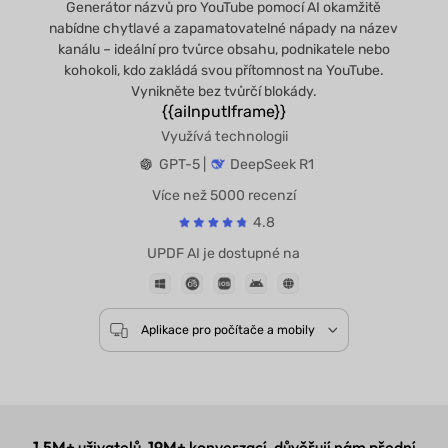
Generátor názvů pro YouTube pomocí AI okamžitě
nabídne chytlavé a zapamatovatelné nápady na název
kanálu – ideální pro tvůrce obsahu, podnikatele nebo
kohokoli, kdo zakládá svou přítomnost na YouTube.
Vynikněte bez tvůrčí blokády.
{{aiInputIframe}}
Využívá technologii
GPT-5 |
DeepSeek R1
Více než 5000 recenzí
4.8
UPDF AI je dostupné na
Aplikace pro počítače a mobily
1,5M+
uživatelů,
19M+
konverzací, důvěřují nám přední