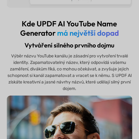
Kde UPDF AI YouTube Name
Generator
má největší dopad
Vytváření silného prvního dojmu
Výběr názvu YouTube kanálu je zásadní pro vytvoření trvalé
identity. Zapamatovatelný název, který odpovídá vašemu
zaměření, divákům říká, co mohou očekávat, a zvyšuje jejich
schopnost si kanál zapamatovat a vracet se k němu. S UPDF AI
získáte kreativní a jasné návrhy názvů, které udělají silný první
dojem.