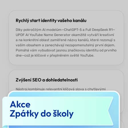
Rychlý start identity vašeho kanálu
Díky pokročilým AI modelům—ChatGPT-5 a Full DeepSeek R1—
UPDF AI YouTube Name Generator okamžitě vytváří kreativní
a na konkrétní oblast zaměřené názvy kanálů, které rezonují s
vaším obsahem a zanechávají nezapomenutelný první dojem.
Pomáhá vám vybudovat jasnou značkovou identitu od prvního
dne—což je klíčové v přeplněném světě YouTube.
Zvýšení SEO a dohledatelnosti
Nástroj kombinuje relevantní klíčová slova s chytlavými
frázemi, čímž optimalizuje název vašeho kanálu pro
vyhledávače. Tento počáteční SEO boost může přivést více
Akce
organické návštěvnosti a pomoci vašemu kanálu vyniknout.
Zpátky do školy