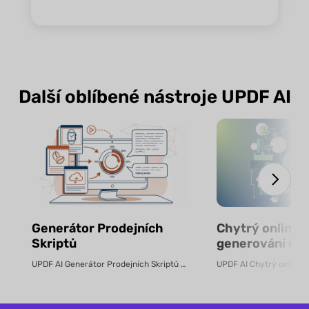
Další oblíbené nástroje UPDF AI
Generátor Prodejních
Chytrý online n
Skriptů
generování ro
pomocí AI – zd
UPDF AI Generátor Prodejních Skriptů UPDF AI převádí produktové PDF...