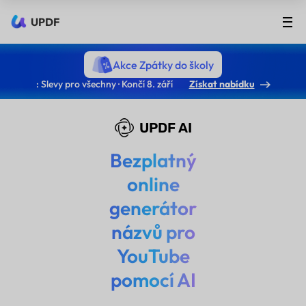
UPDF
Akce Zpátky do školy
: Slevy pro všechny · Končí 8. září
Získat nabídku
UPDF AI
Bezplatný
online
generátor
názvů pro
YouTube
pomocí AI