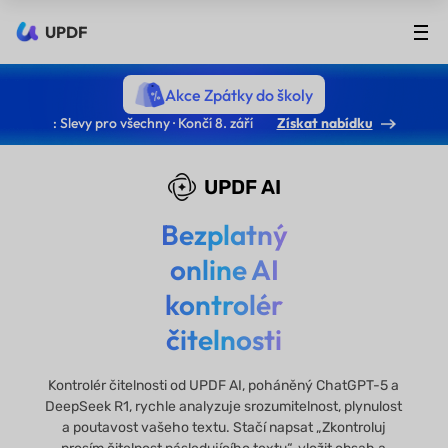
UPDF
Akce Zpátky do školy
: Slevy pro všechny · Končí 8. září
Získat nabídku
UPDF AI
Bezplatný
online AI
kontrolér
čitelnosti
Kontrolér čitelnosti od UPDF AI, poháněný ChatGPT-5 a
DeepSeek R1, rychle analyzuje srozumitelnost, plynulost
a poutavost vašeho textu. Stačí napsat „Zkontroluj