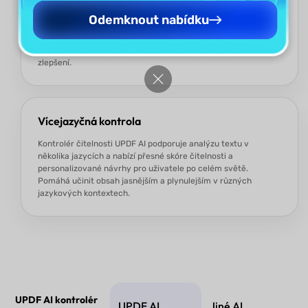
Pokud je potřeba, kontrolér čitelnosti UPDF AI může
Odemknout nabídku
poskytnout skóre odpovídající školní úrovni spolu s jasným
písemným komentářem. Pokud je váš text příliš složitý,
zobrazí nižší skóre čitelnosti a navrhne úpravy pro jeho
zlepšení.
Vícejazyčná kontrola
Kontrolér čitelnosti UPDF AI podporuje analýzu textu v
několika jazycích a nabízí přesné skóre čitelnosti a
personalizované návrhy pro uživatele po celém světě.
Pomáhá učinit obsah jasnějším a plynulejším v různých
jazykových kontextech.
UPDF AI kontrolér
UPDF AI
Jiné AI