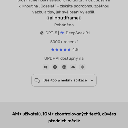
prosím čitelnost následujícího textu“, vložit obsah a
kliknout na „Odeslat“ – získáte podrobnou zpětnou
vazbu a tipy, jak své psaní vylepšit.
{{aiInputIframe}}
Poháněno
GPT-5 |
DeepSeek R1
5000+ recenzí
4.8
UPDF AI dostupný na
Desktop & mobilní aplikace
4M+
uživatelů,
10M+
zkontrolovaných textů, důvěra
předních médií: