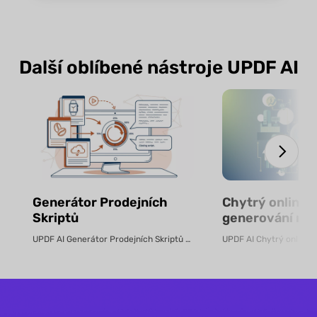
Další oblíbené nástroje UPDF AI
Generátor Prodejních
Chytrý online n
Skriptů
generování ro
pomocí AI – zd
UPDF AI Generátor Prodejních Skriptů UPDF AI převádí produktové PDF...