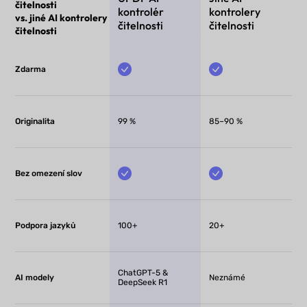
čitelnosti
kontrolér
kontrolery
vs. jiné AI kontrolery
čitelnosti
čitelnosti
čitelnosti
Zdarma
Originalita
99 %
85–90 %
Bez omezení slov
Podpora jazyků
100+
20+
ChatGPT-5 &
AI modely
Neznámé
DeepSeek R1