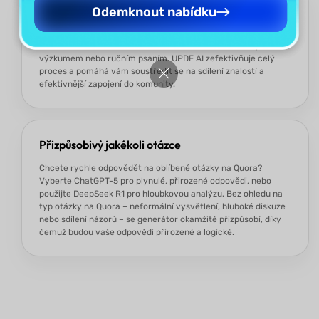
Ušetřete čas a úsilí
Odemknout nabídku
Generujte dobře strukturované a promyšlené odpovědi na
Quora během několika sekund – nemusíte trávit hodiny
výzkumem nebo ručním psaním. UPDF AI zefektivňuje celý
proces a pomáhá vám soustředit se na sdílení znalostí a
efektivnější zapojení do komunity.
Přizpůsobivý jakékoli otázce
Chcete rychle odpovědět na oblíbené otázky na Quora?
Vyberte ChatGPT-5 pro plynulé, přirozené odpovědi, nebo
použijte DeepSeek R1 pro hloubkovou analýzu. Bez ohledu na
typ otázky na Quora – neformální vysvětlení, hluboké diskuze
nebo sdílení názorů – se generátor okamžitě přizpůsobí, díky
čemuž budou vaše odpovědi přirozené a logické.