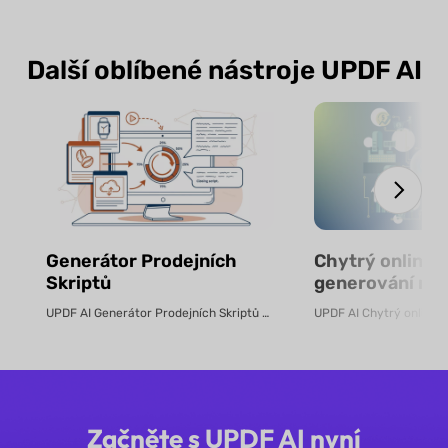
Další oblíbené nástroje UPDF AI
Generátor Prodejních
Chytrý online n
Skriptů
generování ro
pomocí AI – zd
UPDF AI Generátor Prodejních Skriptů UPDF AI převádí produktové PDF...
Začněte s UPDF AI nyní