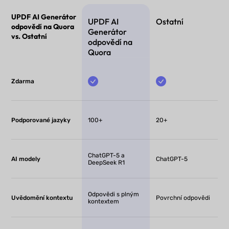
UPDF AI Generátor
UPDF AI
Ostatní
odpovědí na Quora
Generátor
vs. Ostatní
odpovědí na
Quora
Zdarma
Podporované jazyky
100+
20+
ChatGPT-5 a
AI modely
ChatGPT-5
DeepSeek R1
Odpovědi s plným
Uvědomění kontextu
Povrchní odpovědi
kontextem