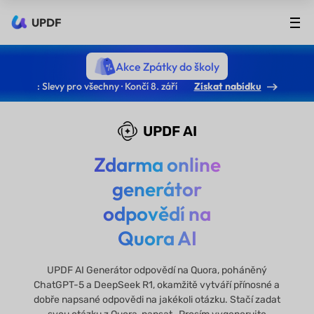
UPDF
Akce Zpátky do školy
: Slevy pro všechny · Končí 8. září
Získat nabídku
UPDF AI
Zdarma online
generátor
odpovědí na
Quora AI
UPDF AI Generátor odpovědí na Quora, poháněný
ChatGPT-5 a DeepSeek R1, okamžitě vytváří přínosné a
dobře napsané odpovědi na jakékoli otázku. Stačí zadat