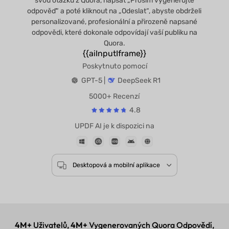
svou otázku z Quora, napsat „Prosím vygenerujte
odpověď“ a poté kliknout na „Odeslat“, abyste obdrželi
personalizované, profesionální a přirozeně napsané
odpovědi, které dokonale odpovídají vaší publiku na
Quora.
{{aiInputIframe}}
Poskytnuto pomocí
GPT-5 |
DeepSeek R1
5000+ Recenzí
4.8
UPDF AI je k dispozici na
Desktopová a mobilní aplikace
4M+
Uživatelů,
4M+
Vygenerovaných Quora Odpovědí,