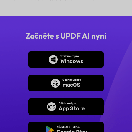
Začněte s UPDF AI nyní
Stáhnout pro
Windows
Stáhnout pro
macOS
Stáhnout pro
App Store
ZÍSKEJTE TO NA