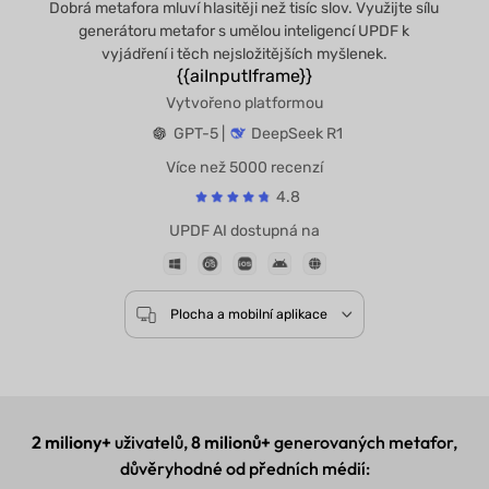
Dobrá metafora mluví hlasitěji než tisíc slov. Využijte sílu
generátoru metafor s umělou inteligencí UPDF k
vyjádření i těch nejsložitějších myšlenek.
{{aiInputIframe}}
Vytvořeno platformou
GPT-5 |
DeepSeek R1
Více než 5000 recenzí
4.8
UPDF AI dostupná na
Plocha a mobilní aplikace
2 miliony+
uživatelů,
8 milionů+
generovaných metafor,
důvěryhodné od předních médií: