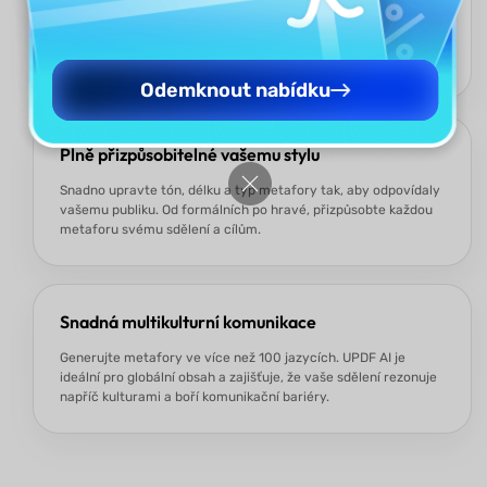
UPDF AI, poháněný ChatGPT-5 a DeepSeek R1, okamžitě
vytváří originální a živé metafory – bez klišé, bez potíží, ideální
pro krátké termíny nebo kreativní bloky.
Odemknout nabídku
Plně přizpůsobitelné vašemu stylu
Snadno upravte tón, délku a typ metafory tak, aby odpovídaly
vašemu publiku. Od formálních po hravé, přizpůsobte každou
metaforu svému sdělení a cílům.
Snadná multikulturní komunikace
Generujte metafory ve více než 100 jazycích. UPDF AI je
ideální pro globální obsah a zajišťuje, že vaše sdělení rezonuje
napříč kulturami a boří komunikační bariéry.