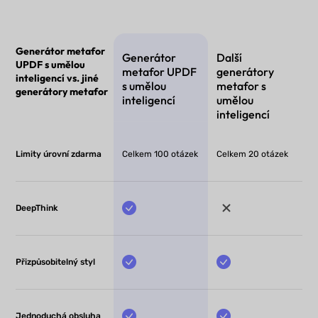
Generátor metafor
Generátor
Další
UPDF s umělou
metafor UPDF
generátory
inteligencí vs. jiné
s umělou
metafor s
generátory metafor
inteligencí
umělou
inteligencí
Limity úrovní zdarma
Celkem 100 otázek
Celkem 20 otázek
DeepThink
Přizpůsobitelný styl
Jednoduchá obsluha