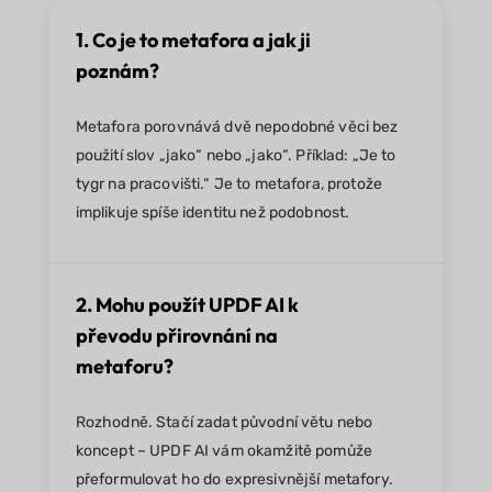
1. Co je to metafora a jak ji
poznám?
Metafora porovnává dvě nepodobné věci bez
použití slov „jako“ nebo „jako“. Příklad: „Je to
tygr na pracovišti.“ Je to metafora, protože
implikuje spíše identitu než podobnost.
2. Mohu použít UPDF AI k
převodu přirovnání na
metaforu?
Rozhodně. Stačí zadat původní větu nebo
koncept – UPDF AI vám okamžitě pomůže
přeformulovat ho do expresivnější metafory.