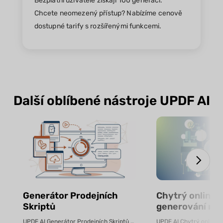
Bezplatní uživatelé získají 100 generací.
Chcete neomezený přístup? Nabízíme cenově
dostupné tarify s rozšířenými funkcemi.
Další oblíbené nástroje UPDF AI
Generátor Prodejních
Chytrý online n
Skriptů
generování ro
pomocí AI – zd
UPDF AI Generátor Prodejních Skriptů UPDF AI převádí produktové PDF...