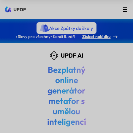
UPDF
Akce Zpátky do školy
: Slevy pro všechny · Končí 8. září
Získat nabídku
UPDF AI
Bezplatný
online
generátor
metafor s
umělou
inteligencí