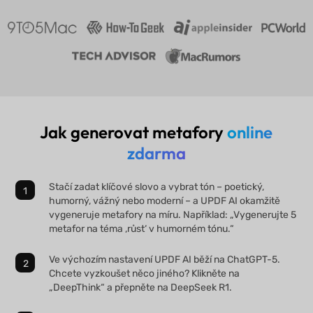
Jak generovat metafory
online
zdarma
Stačí zadat klíčové slovo a vybrat tón – poetický,
humorný, vážný nebo moderní – a UPDF AI okamžitě
vygeneruje metafory na míru. Například: „Vygenerujte 5
metafor na téma ‚růst‘ v humorném tónu.“
Ve výchozím nastavení UPDF AI běží na ChatGPT-5.
Chcete vyzkoušet něco jiného? Klikněte na
„DeepThink“ a přepněte na DeepSeek R1.