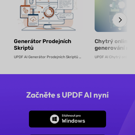
Generátor Prodejních
Chytrý online n
Skriptů
generování ro
pomocí AI – zd
UPDF AI Generátor Prodejních Skriptů UPDF AI převádí produktové PDF...
Začněte s UPDF AI nyní
Stáhnout pro
Windows