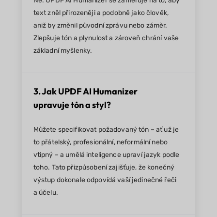
Ne. UPDF AI Humanizer se zaměřuje na to, aby
text zněl přirozeněji a podobně jako člověk,
aniž by změnil původní zprávu nebo záměr.
Zlepšuje tón a plynulost a zároveň chrání vaše
základní myšlenky.
3. Jak UPDF AI Humanizer
upravuje tón a styl?
Můžete specifikovat požadovaný tón – ať už je
to přátelský, profesionální, neformální nebo
vtipný – a umělá inteligence upraví jazyk podle
toho. Tato přizpůsobení zajišťuje, že konečný
výstup dokonale odpovídá vaší jedinečné řeči
a účelu.