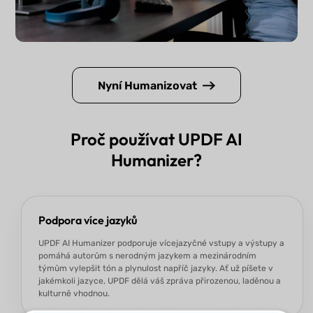
Nyní Humanizovat
Proč používat UPDF AI
Humanizer?
Podpora více jazyků
UPDF AI Humanizer podporuje vícejazyčné vstupy a výstupy a
pomáhá autorům s nerodným jazykem a mezinárodním
týmům vylepšit tón a plynulost napříč jazyky. Ať už píšete v
jakémkoli jazyce, UPDF dělá váš zpráva přirozenou, laděnou a
kulturně vhodnou.