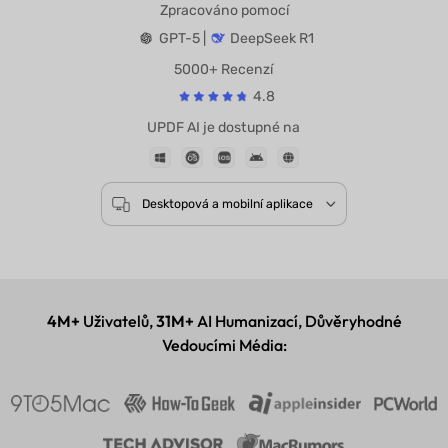
Zpracováno pomocí
GPT-5 |
DeepSeek R1
5000+ Recenzí
4.8
UPDF AI je dostupné na
Desktopová a mobilní aplikace
4M+
Uživatelů,
31M+
AI Humanizací, Důvěryhodné
Vedoucími Média: