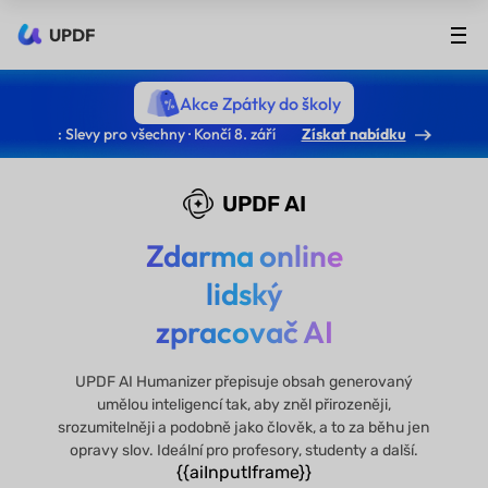
UPDF
Akce Zpátky do školy
: Slevy pro všechny · Končí 8. září
Získat nabídku
UPDF AI
Zdarma online
lidský
zpracovač AI
UPDF AI Humanizer přepisuje obsah generovaný
umělou inteligencí tak, aby zněl přirozeněji,
srozumitelněji a podobně jako člověk, a to za běhu jen
opravy slov. Ideální pro profesory, studenty a další.
{{aiInputIframe}}