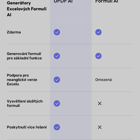
UPDF AI
Formulí AI
Generátory
Excelových Formulí
AI
Zdarma
Generování formulí
pro základní funkce
Podpora pro
neanglické verze
Omezená
Excelu
Vysvětlení složitých
formulí
Poskytnutí více řešení