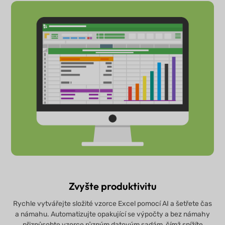
Zvyšte produktivitu
Rychle vytvářejte složité vzorce Excel pomocí AI a šetřete čas
a námahu. Automatizujte opakující se výpočty a bez námahy
přizpůsobte vzorce různým datovým sadám, čímž snížíte