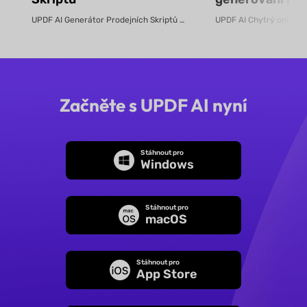
pomocí AI – zd
UPDF AI Generátor Prodejních Skriptů UPDF AI převádí produktové PDF...
Začněte s UPDF AI nyní
Stáhnout pro
Windows
Stáhnout pro
macOS
Stáhnout pro
App Store