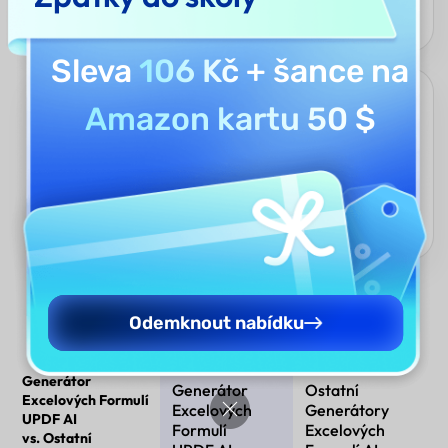
tabulek.
Sleva
106 Kč
+ šance na
Škálovatelné Správa Dat
Amazon kartu 50 $
Generátor Excelových Formulí UPDF zefektivňuje práci s
rozsáhlými nebo se měnícími datovými sadami. Snižuje chyby
a manuální úsilí. Formule lze rychle aktualizovat, jakmile se
data změní, což je ideální pro dynamická prostředí. To zajišťuje
přesnou a efektivní analýzu, i když pracujete se složitými nebo
často se měnícími údaji v tabulkách.
Odemknout nabídku
Generátor
Generátor
Ostatní
Excelových Formulí
Excelových
Generátory
UPDF AI
Formulí
Excelových
vs. Ostatní