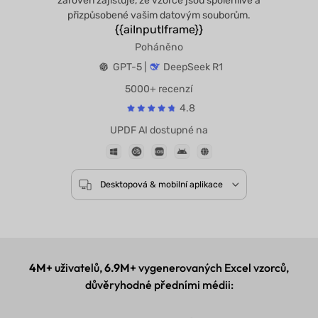
zároveň zajišťuje, že vzorce jsou spolehlivé a
přizpůsobené vašim datovým souborům.
{{aiInputIframe}}
Poháněno
GPT-5 |
DeepSeek R1
5000+ recenzí
4.8
UPDF AI dostupné na
Desktopová & mobilní aplikace
4M+
uživatelů,
6.9M+
vygenerovaných Excel vzorců,
důvěryhodné předními médii: