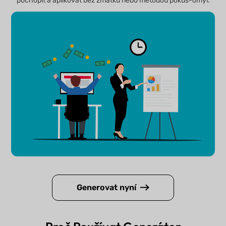
pochopit a aplikovat bez zmatku nebo metodou pokus-omyl.
Generovat nyní