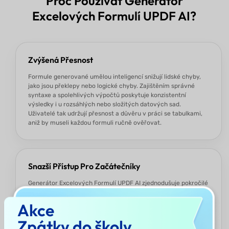
Proč Používat Generátor
Excelových Formulí UPDF AI?
Zvýšená Přesnost
Formule generované umělou inteligencí snižují lidské chyby,
jako jsou překlepy nebo logické chyby. Zajištěním správné
syntaxe a spolehlivých výpočtů poskytuje konzistentní
výsledky i u rozsáhlých nebo složitých datových sad.
Uživatelé tak udržují přesnost a důvěru v práci se tabulkami,
aniž by museli každou formuli ručně ověřovat.
Snazší Přístup Pro Začátečníky
Generátor Excelových Formulí UPDF AI zjednodušuje pokročilé
úlohy v Excelu. Umožňuje uživatelům bez hlubokých znalostí
provádět komplexní analýzu dat. Generováním formulí a
Akce
poskytováním příkladů funguje jak jako praktický nástroj, tak
Zpátky do školy
jako zdroj pro učení. Pomáhá uživatelům zlepšovat své
dovednosti a jistě se vyrovnávat s sofistikovanými funkcemi