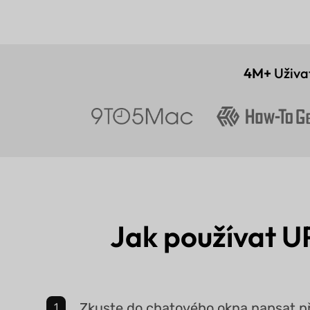
4M+
Uživa
Jak používat U
Zkuste do chatového okna napsat př