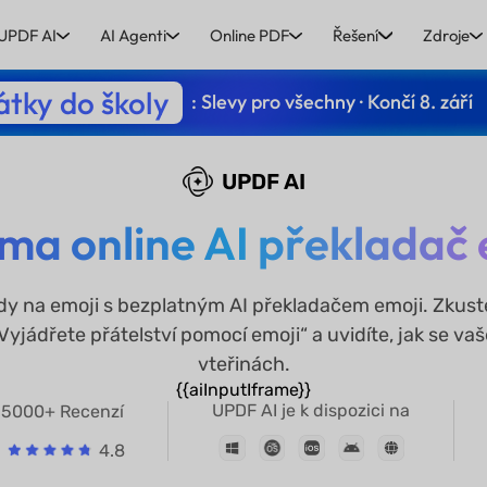
UPDF AI
AI Agenti
Online PDF
Řešení
Zdroje
tky do školy
: Slevy pro všechny · Končí 8. září
UPDF AI
ma online AI překladač 
 na emoji s bezplatným AI překladačem emoji. Zkuste 
yjádřete přátelství pomocí emoji“ a uvidíte, jak se vaš
vteřinách.
{{aiInputIframe}}
UPDF AI je k dispozici na
5000+ Recenzí
4.8