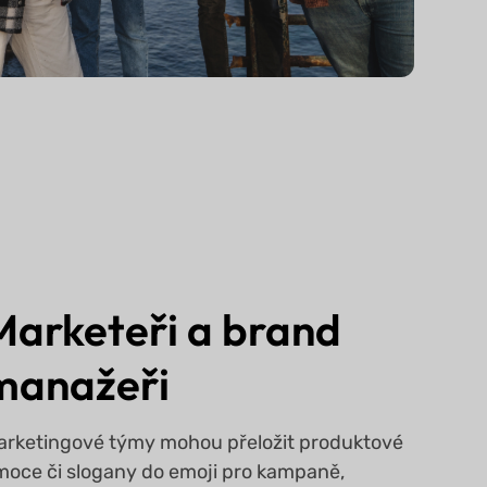
Marketeři a brand
manažeři
arketingové týmy mohou přeložit produktové
moce či slogany do emoji pro kampaně,