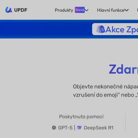
UPDF
Produkty
Hlavní funkce
Nové
Akce Zpá
Zdar
Objevte nekonečné nápady
vzrušení do emoji“ nebo „V
Poskytnuto pomocí
GPT-5 |
DeepSeek R1