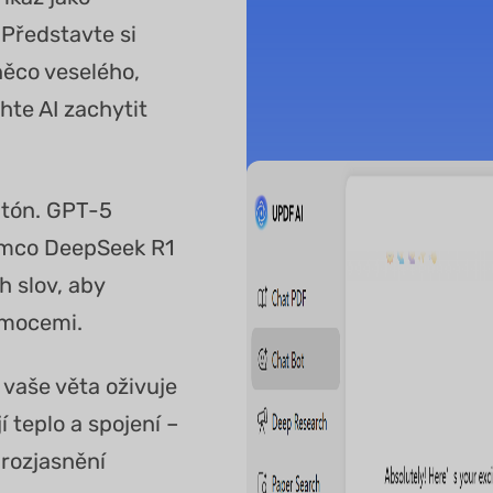
 Představte si
ěco veselého,
te AI zachytit
í tón. GPT-5
tímco DeepSeek R1
h slov, aby
emocemi.
e vaše věta oživuje
í teplo a spojení –
 rozjasnění