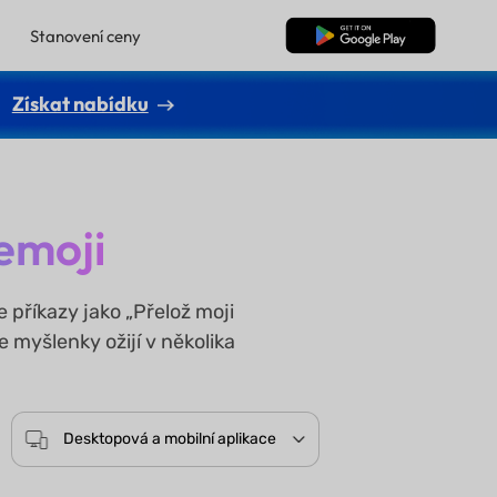
Stanovení ceny
Bezplatné stažení
Získat nabídku
emoji
příkazy jako „Přelož moji
e myšlenky ožijí v několika
Desktopová a mobilní aplikace