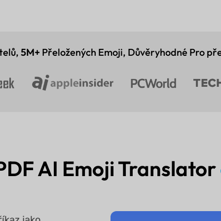
telů,
5M+
Přeložených Emoji, Důvěryhodné Pro pře
PDF AI Emoji Translator
íkaz jako