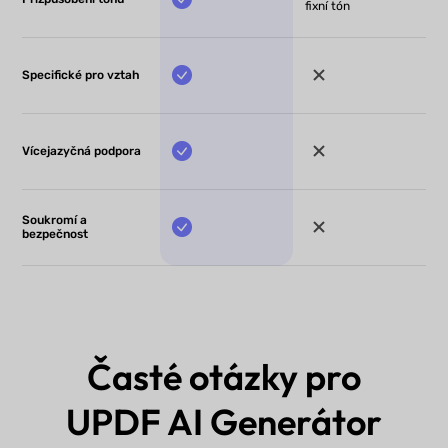
fixní tón
Specifické pro vztah
Vícejazyčná podpora
Soukromí a
bezpečnost
Časté otázky pro
UPDF AI Generátor