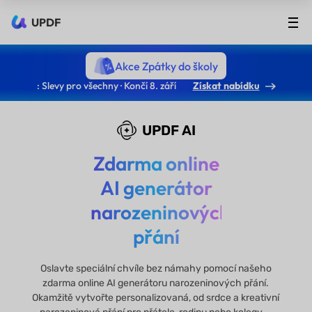
UPDF
Akce Zpátky do školy
: Slevy pro všechny · Končí 8. září
Získat nabídku
UPDF AI
Zdarma online
AI generátor
narozeninových
přání
Oslavte speciální chvíle bez námahy pomocí našeho
zdarma online AI generátoru narozeninových přání.
Okamžitě vytvořte personalizovaná, od srdce a kreativní