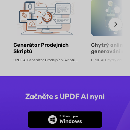
Generátor Prodejních
Chytrý online n
Skriptů
generování ro
pomocí AI – zd
UPDF AI Generátor Prodejních Skriptů UPDF AI převádí produktové PDF...
Začněte s UPDF AI nyní
Stáhnout pro
Windows