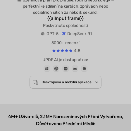
narozeninová přání pro přátele, rodinu nebo kolegy —
perfektní ke sdílení na kartách, zprávách nebo
sociálních sítích za několik sekund.
{{aiInputIframe}}
Poskytnuto společností
GPT-5 |
DeepSeek R1
5000+ recenzí
4.8
UPDF AI je dostupné na:
Desktopová a mobilní aplikace
4M+
Uživatelů,
2.1M+
Narozeninových Přání Vytvořeno,
Důvěřováno Předními Médii: