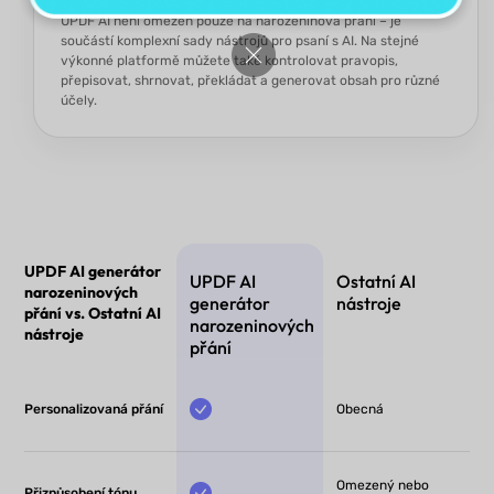
UPDF AI není omezen pouze na narozeninová přání – je
součástí komplexní sady nástrojů pro psaní s AI. Na stejné
výkonné platformě můžete také kontrolovat pravopis,
přepisovat, shrnovat, překládat a generovat obsah pro různé
účely.
UPDF AI generátor
UPDF AI
Ostatní AI
narozeninových
generátor
nástroje
přání vs. Ostatní AI
narozeninových
nástroje
přání
Personalizovaná přání
Obecná
Omezený nebo
Přizpůsobení tónu