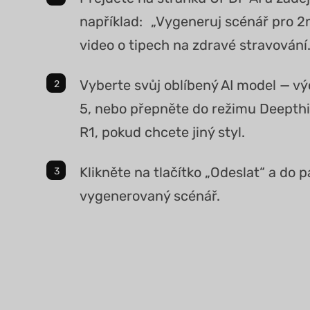
například: „Vygeneruj scénář pro 
video o tipech na zdravé stravování.
Vyberte svůj oblíbený AI model — v
5, nebo přepněte do režimu Deepth
R1, pokud chcete jiný styl.
Klikněte na tlačítko „Odeslat“ a do 
vygenerovaný scénář.