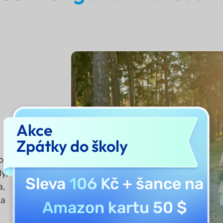
Akce
Zpátky do školy
o
ly,
Sleva
106 Kč
+ šance na
a,
 a
Amazon kartu 50 $