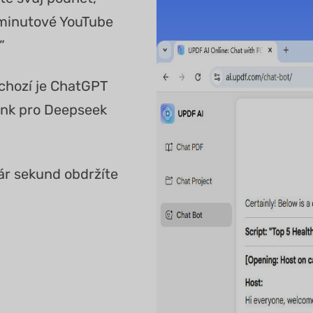
2minutové YouTube
”
ýchozí je ChatGPT
ink pro Deepseek
pár sekund obdržíte