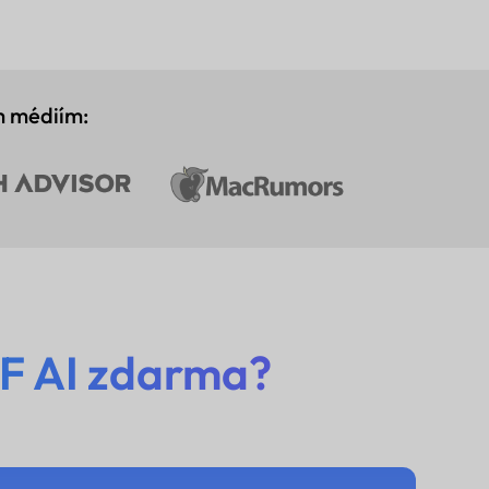
m médiím:
F AI zdarma?