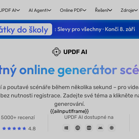
UPDF AI
AI Agenti
Online PDF
Řešení
Zdroje
tky do školy
: Slevy pro všechny · Končí 8. září
UPDF AI
ný online generátor sc
ní a poutavé scénáře během několika sekund – pro vide
 bez nutnosti registrace. Zadejte své téma a klikněte n
generování.
{{aiInputIframe}}
UPDF AI dostupné na
5000+ recenzí
4.8