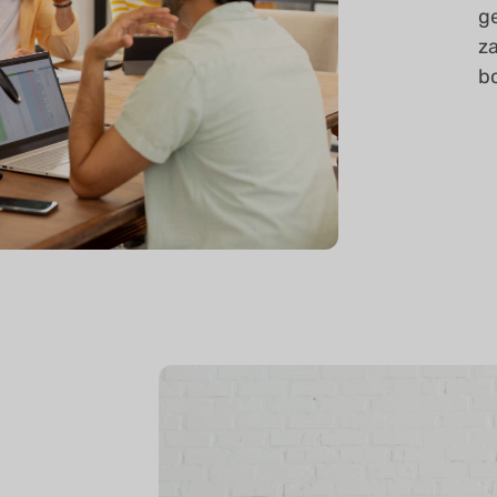
g
za
b