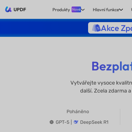
UPDF
Produkty
Hlavní funkce
Nové
Akce Zpá
Bezplat
Vytvářejte vysoce kvalit
další. Zcela zdarma a
Poháněno
GPT-5 |
DeepSeek R1