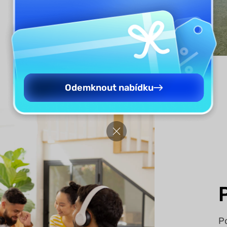
Odemknout nabídku
P