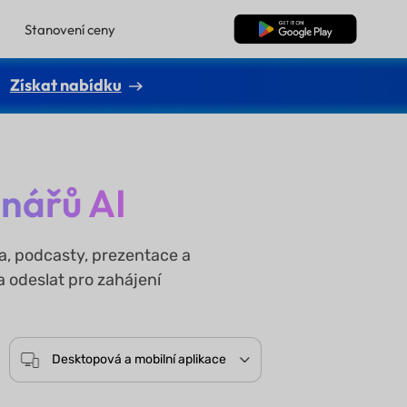
Stanovení ceny
Bezplatné stažení
Získat nabídku
énářů AI
a, podcasty, prezentace a
a odeslat pro zahájení
Desktopová a mobilní aplikace