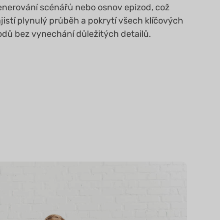
enerování scénářů nebo osnov epizod, což
jistí plynulý průběh a pokrytí všech klíčových
odů bez vynechání důležitých detailů.