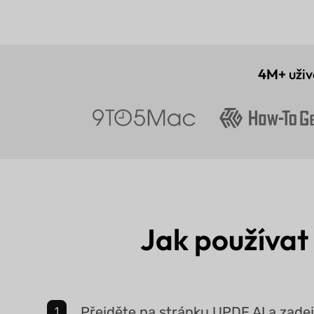
4M+
uživ
Jak používat
Přejděte na stránku UPDF AI a zadej