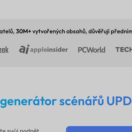
atelů,
30M+
vytvořených obsahů, důvěřují přední
generátor scénářů UPD
te svůj podnět,