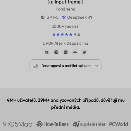
{{aiInputIframe}}
Poháněno
GPT-5 |
DeepSeek R1
5000+ recenzí
4.8
UPDF AI je k dispozici na
Desktopová a mobilní aplikace
4M+
uživatelů,
29M+
analyzovaných případů, důvěřují mu
přední média: