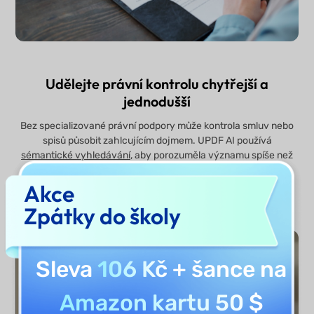
Udělejte právní kontrolu chytřejší a
jednodušší
Bez specializované právní podpory může kontrola smluv nebo
spisů působit zahlcujícím dojmem. UPDF AI používá
sémantické vyhledávání
, aby porozuměla významu spíše než
přesnému znění, takže i když je stejný problém v různých
dokumentech vyjádřen různými způsoby, můžete rychle najít
Akce
relevantní ustanovení, určit rizika a s jistotou extrahovat
Zpátky do školy
klíčové informace, které potřebujete.
Sleva
106 Kč
+ šance na
Amazon kartu 50 $