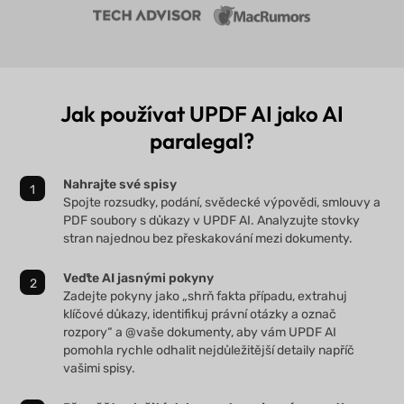
Jak používat UPDF AI jako AI
paralegal?
Nahrajte své spisy
Spojte rozsudky, podání, svědecké výpovědi, smlouvy a
PDF soubory s důkazy v UPDF AI. Analyzujte stovky
stran najednou bez přeskakování mezi dokumenty.
Veďte AI jasnými pokyny
Zadejte pokyny jako „shrň fakta případu, extrahuj
klíčové důkazy, identifikuj právní otázky a označ
rozpory“ a @vaše dokumenty, aby vám UPDF AI
pomohla rychle odhalit nejdůležitější detaily napříč
vašimi spisy.