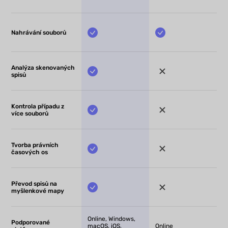
Nahrávání souborů
Analýza skenovaných
spisů
Kontrola případu z
více souborů
Tvorba právních
časových os
Převod spisů na
myšlenkové mapy
Online, Windows,
Podporované
macOS, iOS,
Online