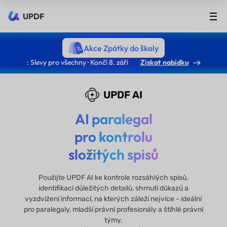
UPDF
Akce Zpátky do školy
: Slevy pro všechny · Končí 8. září
Získat nabídku
UPDF AI
AI paralegal
pro kontrolu
složitých spisů
Použijte UPDF AI ke kontrole rozsáhlých spisů,
identifikaci důležitých detailů, shrnutí důkazů a
vyzdvižení informací, na kterých záleží nejvíce - ideální
pro paralegaly, mladší právní profesionály a štíhlé právní
týmy.