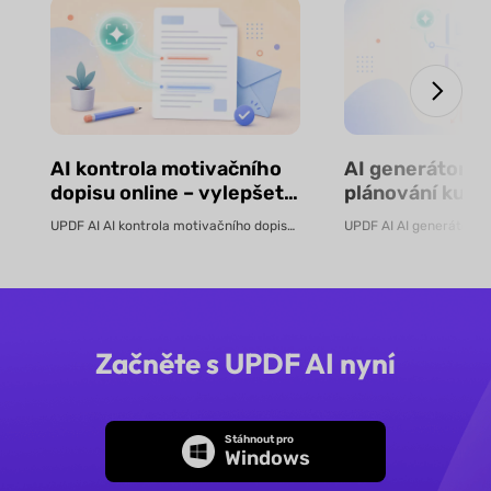
AI kontrola motivačního
AI generátor s
dopisu online – vylepšete
plánování kurz
svou žádost o práci |
kurikula a stru
UPDF AI AI kontrola motivačního dopisu online Použijte UPDF AI kontrolu...
UPDF AI
lekcí | UPDF AI
Začněte s UPDF AI nyní
Stáhnout pro
Windows