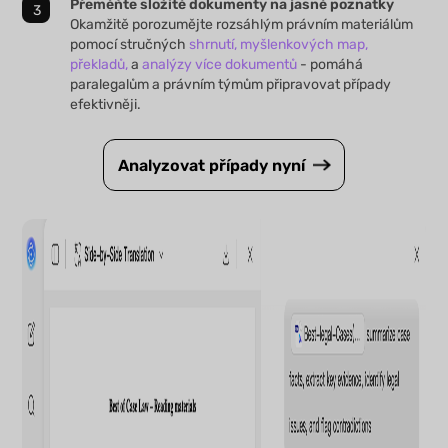
Přeměňte složité dokumenty na jasné poznatky
Okamžitě porozumějte rozsáhlým právním materiálům
pomocí stručných
shrnutí,
myšlenkových map,
překladů,
a
analýzy více dokumentů
- pomáhá
paralegalům a právním týmům připravovat případy
efektivněji.
Analyzovat případy nyní