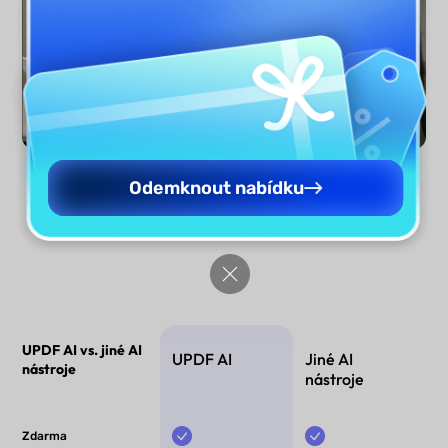
Odemknout nabídku
Analyzovat případy nyní
UPDF AI vs. jiné AI
UPDF AI
Jiné AI
nástroje
nástroje
Zdarma