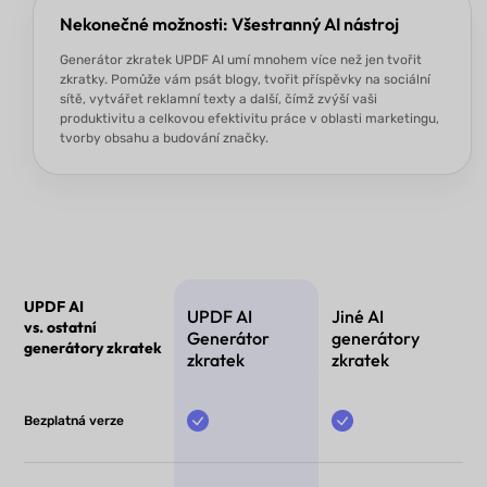
Nekonečné možnosti: Všestranný AI nástroj
Generátor zkratek UPDF AI umí mnohem více než jen tvořit
zkratky. Pomůže vám psát blogy, tvořit příspěvky na sociální
sítě, vytvářet reklamní texty a další, čímž zvýší vaši
produktivitu a celkovou efektivitu práce v oblasti marketingu,
tvorby obsahu a budování značky.
UPDF AI
UPDF AI
Jiné AI
vs. ostatní
Generátor
generátory
generátory zkratek
zkratek
zkratek
Bezplatná verze