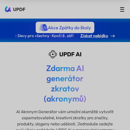
UPDF
Akce Zpátky do školy
: Slevy pro všechny · Končí 8. září
Získat nabídku
UPDF AI
Zdarma AI
generátor
zkratov
(akronymů)
AI Akronym Generátor vám umožní okamžitě vytvořit
zapamatovatelné, kreativní zkratky pro značky,
produkty, slogany nebo události. Jednoduše zadejte