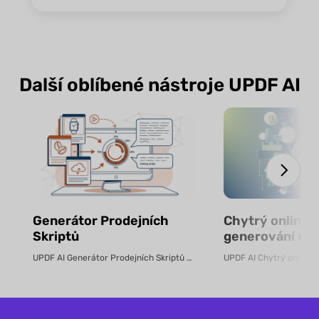
Další oblíbené nástroje UPDF AI
Generátor Prodejních
Chytrý online n
Skriptů
generování ro
pomocí AI – zd
UPDF AI Generátor Prodejních Skriptů UPDF AI převádí produktové PDF...