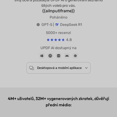
svůj účel a požádejte UPDF AI o generování seznamu
šitých voleb pro vás.
{{aiInputIframe}}
Poháněno
GPT-5 |
DeepSeek R1
5000+ recenzí
4.8
UPDF AI dostupný na
Desktopová a mobilní aplikace
4M+
uživatelů,
32M+
vygenerovaných zkratek, důvěřují
přední média: