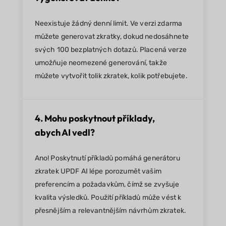
Neexistuje žádný denní limit. Ve verzi zdarma
můžete generovat zkratky, dokud nedosáhnete
svých 100 bezplatných dotazů. Placená verze
umožňuje neomezené generování, takže
můžete vytvořit tolik zkratek, kolik potřebujete.
4. Mohu poskytnout příklady,
abych AI vedl?
Ano! Poskytnutí příkladů pomáhá generátoru
zkratek UPDF AI lépe porozumět vašim
preferencím a požadavkům, čímž se zvyšuje
kvalita výsledků. Použití příkladů může vést k
přesnějším a relevantnějším návrhům zkratek.