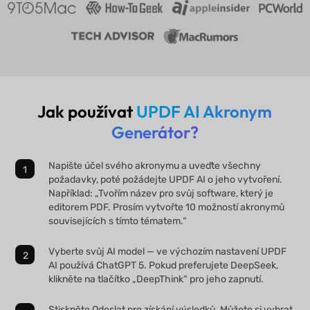
Jak používat
UPDF AI Akronym
Generátor?
Napište účel svého akronymu a uveďte všechny
požadavky, poté požádejte UPDF AI o jeho vytvoření.
Například: „Tvořím název pro svůj software, který je
editorem PDF. Prosím vytvořte 10 možností akronymů
souvisejících s tímto tématem.“
Vyberte svůj AI model — ve výchozím nastavení UPDF
AI používá ChatGPT 5. Pokud preferujete DeepSeek,
klikněte na tlačítko „DeepThink“ pro jeho zapnutí.
Stiskněte Odeslat pro získání výsledků. Můžete si vybrat