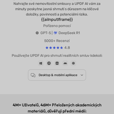
Nahrajte své nemovitostní smlouvy a UPDF AI vám za
minuty poskytne jasná shrnutí s důrazem na klíčové
doložky, povinnosti a potenciální rizika.
{{aiInputIframe}}
Pořízeno pomocí
GPT-5 |
DeepSeek R1
5000+ Recenzí
4.8
Používejte UPDF AI pro shrnutí realitních smluv kdekol
Desktop & mobilní aplikace
4M+
Uživatelů,
46M+
Přeložených akademických
materiálů, důvěřují přední médií: