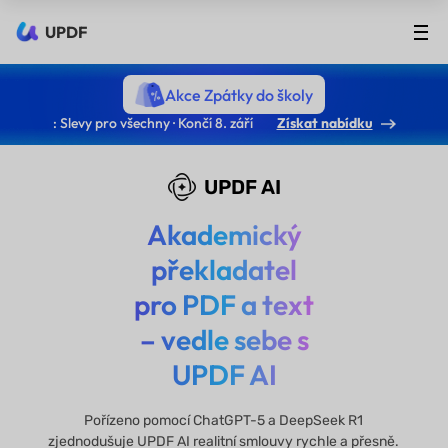
UPDF
Akce Zpátky do školy
: Slevy pro všechny · Končí 8. září
Získat nabídku
UPDF AI
Akademický
překladatel
pro PDF a text
– vedle sebe s
UPDF AI
Pořízeno pomocí ChatGPT-5 a DeepSeek R1
zjednodušuje UPDF AI realitní smlouvy rychle a přesně.