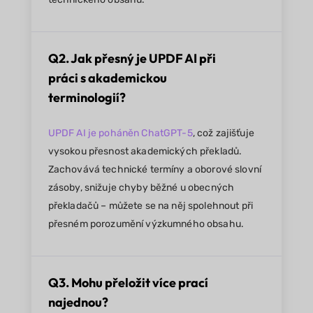
Q2. Jak přesný je UPDF AI při
práci s akademickou
terminologií?
UPDF AI je poháněn ChatGPT-5
, což zajišťuje
vysokou přesnost akademických překladů.
Zachovává technické termíny a oborové slovní
zásoby, snižuje chyby běžné u obecných
překladačů – můžete se na něj spolehnout při
přesném porozumění výzkumného obsahu.
Q3. Mohu přeložit více prací
najednou?