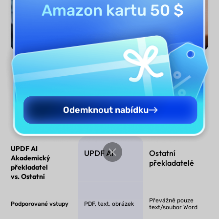
Amazon kartu 50 $
Přeložit nyní
Odemknout nabídku
UPDF AI
UPDF AI
Ostatní
Akademický
překladatelé
překladatel
vs. Ostatní
Převážně pouze
Podporované vstupy
PDF, text, obrázek
text/soubor Word