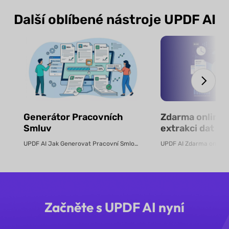
Další oblíbené nástroje UPDF AI
Generátor Pracovních
Zdarma online 
Smluv
extrakci dat z 
pomocí AI
UPDF AI Jak Generovat Pracovní Smlouvy Online Vytvořte právně podlože...
Začněte s UPDF AI nyní