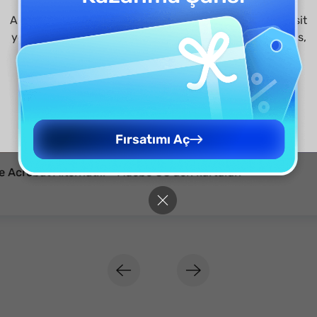
Are you visiting updf.com from outside this region? Visit
your regional site for more relevant pricing, promotions,
and events.
Continue to English Site
Continue to English Site
Fırsatımı Aç
 Acrobat Alternatifi – Adobe CC’den kurtulun