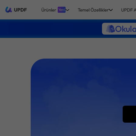
UPDF
Ürünler
Temel Özellikler
UPDF A
Yeni
Okula