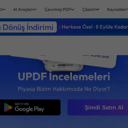
I
AI Araçları
Çevrimiçi PDF
Çözüm
Kaynaklar
 Dönüş İndirimi
: Herkese Özel · 8 Eylüle Kada
UPDF İncelemeleri
Piyasa Bizim Hakkımızda Ne Diyor?
Ücretsiz İndirme
Şimdi Satın Al