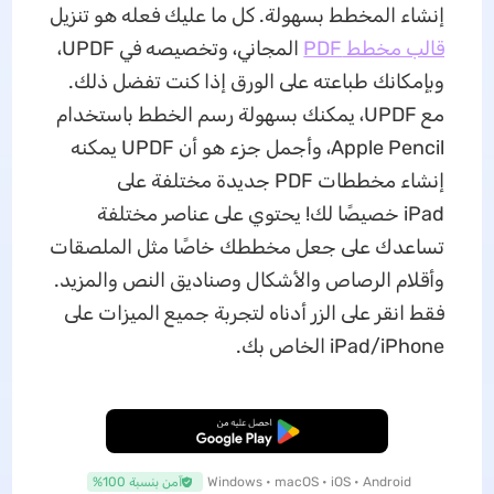
إنشاء المخطط بسهولة. كل ما عليك فعله هو تنزيل
قالب مخطط PDF
المجاني، وتخصيصه في UPDF،
وبإمكانك طباعته على الورق إذا كنت تفضل ذلك.
مع UPDF، يمكنك بسهولة رسم الخطط باستخدام
Apple Pencil، وأجمل جزء هو أن UPDF يمكنه
إنشاء مخططات PDF جديدة مختلفة على
iPad خصيصًا لك! يحتوي على عناصر مختلفة
تساعدك على جعل مخططك خاصًا مثل الملصقات
وأقلام الرصاص والأشكال وصناديق النص والمزيد.
فقط انقر على الزر أدناه لتجربة جميع الميزات على
iPad/iPhone الخاص بك.
تنزيل مجاني
Windows • macOS • iOS • Android
آمن بنسبة 100%