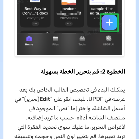
الخطوة 2: قم بتحرير الخطة بسهولة
يمكنك البدء في تخصيص القالب الخاص بك بعد
عرضه في UPDF. للبدء، انقر على ”
Edit
(تحرير)“ في
أسفل الشاشة، واختر إما ”نص“ الموجود في
منتصف الشاشة أدناه، حسب ما تريد إضافته.
لأغراض التحرير، ما عليك سوى تحديد الفقرة التي
تريد تغييرها. قم بتغيير لون النص وحجمه وتنسيقه