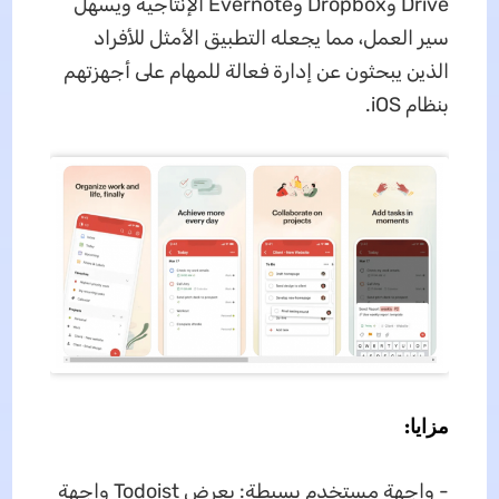
Drive وDropbox وEvernote الإنتاجية ويسهل
سير العمل، مما يجعله التطبيق الأمثل للأفراد
الذين يبحثون عن إدارة فعالة للمهام على أجهزتهم
بنظام iOS.
مزايا:
- واجهة مستخدم بسيطة: يعرض Todoist واجهة