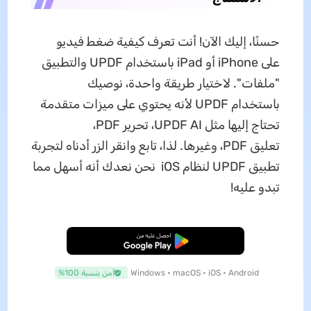
حسنًا، إليك الآن! أنت تعرف كيفية ضغط فيديو
على iPhone أو iPad باستخدام UPDF والتطبيق
"ملفات". لاختيار طريقة واحدة، نوصيك
باستخدام UPDF لأنه يحتوي على ميزات متقدمة
تحتاج إليها مثل UPDF AI، تحرير PDF،
تعليق PDF، وغيرها. لذا، تابع وانقر الزر أدناه لتجربة
تطبيق UPDF لنظام iOS نحن نعدك أنه أسهل مما
تبدو عليه!
تنزيل مجاني
Windows • macOS • iOS • Android
آمن بنسبة 100%