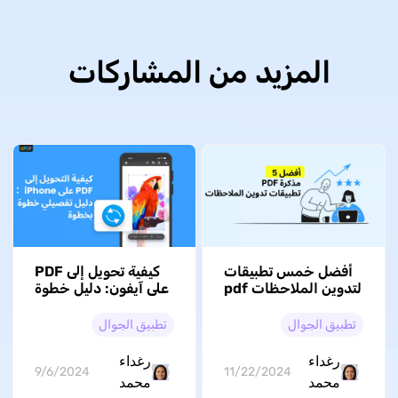
المزيد من المشاركات
أفضل خمس تطبيقات
كيفية تحويل إلى PDF
لتدوين الملاحظات pdf
على آيفون: دليل خطوة
على iOS: الدليل
بخطوة
الشامل
تطبيق الجوال
تطبيق الجوال
رغداء
رغداء
9/6/2024
11/22/2024
محمد
محمد