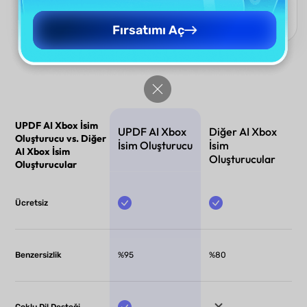
Xbox adı oluşturun. Dikkat dağıtıcı unsurlar olmadan, saniyeler
içinde yaratıcı özgürlük.
Fırsatımı Aç
UPDF AI Xbox İsim
UPDF AI Xbox
Diğer AI Xbox
Oluşturucu vs. Diğer
İsim Oluşturucu
İsim
AI Xbox İsim
Oluşturucular
Oluşturucular
Ücretsiz
Benzersizlik
%95
%80