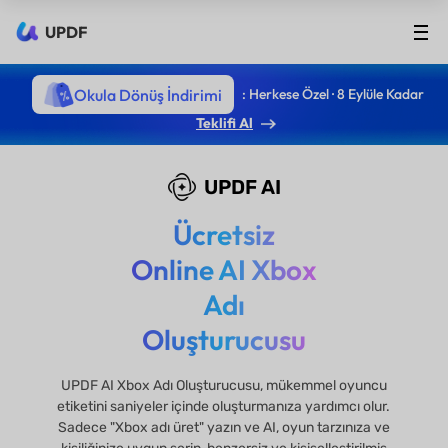
UPDF
Okula Dönüş İndirimi
: Herkese Özel · 8 Eylüle Kadar
Teklifi Al
UPDF AI
Ücretsiz
Online AI Xbox
Adı
Oluşturucusu
UPDF AI Xbox Adı Oluşturucusu, mükemmel oyuncu
etiketini saniyeler içinde oluşturmanıza yardımcı olur.
Sadece "Xbox adı üret" yazın ve AI, oyun tarzınıza ve