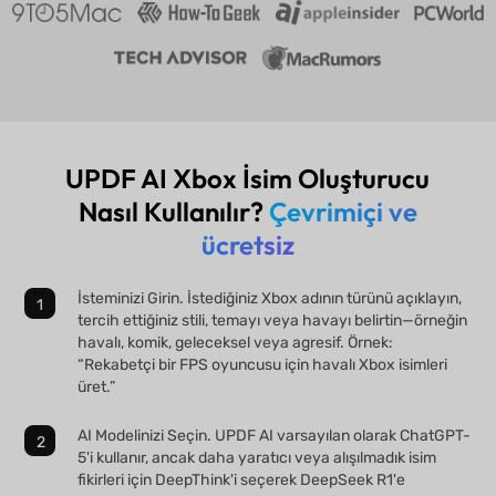
UPDF AI Xbox İsim Oluşturucu
Nasıl Kullanılır?
Çevrimiçi ve
ücretsiz
İsteminizi Girin. İstediğiniz Xbox adının türünü açıklayın,
tercih ettiğiniz stili, temayı veya havayı belirtin—örneğin
havalı, komik, geleceksel veya agresif. Örnek:
“Rekabetçi bir FPS oyuncusu için havalı Xbox isimleri
üret.”
AI Modelinizi Seçin. UPDF AI varsayılan olarak ChatGPT-
5'i kullanır, ancak daha yaratıcı veya alışılmadık isim
fikirleri için DeepThink'i seçerek DeepSeek R1'e