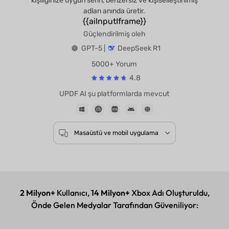
kişiliğinize uygun serin, benzersiz ve kişiselleştirilmiş
adları anında üretir.
{{aiInputIframe}}
Güçlendirilmiş oleh
GPT-5 |
DeepSeek R1
5000+ Yorum
4.8
UPDF AI şu platformlarda mevcut
Masaüstü ve mobil uygulama
2 Milyon+
Kullanıcı,
14 Milyon+
Xbox Adı Oluşturuldu,
Önde Gelen Medyalar Tarafından Güveniliyor: