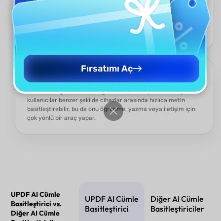
UPDF AI Cümle Basitleştirici, tek bir cümle, paragraf veya tam
belge olsun, ihtiyaçlarınıza uyum sağlar. Netlik, ton veya stil
için komutları ayarlayın, bu da onu öğrenciler, yazarlar ve
profesyoneller için ideal kılar.
Fırsatımı Aç
Herkes İçin, Her Yerde Erişilebilir
Özel beceri gerektirmez—öğrenciler, profesyoneller ve çok dilli
kullanıcılar benzer şekilde cihazlar arasında hızlıca metin
basitleştirebilir, bu da onu öğrenme, yazma veya iletişim için
çok yönlü bir araç yapar.
UPDF AI Cümle
UPDF AI Cümle
Diğer AI Cümle
Basitleştirici vs.
Basitleştirici
Basitleştiriciler
Diğer AI Cümle