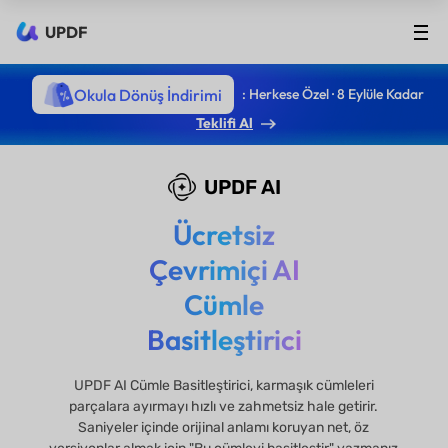
UPDF
Okula Dönüş İndirimi
: Herkese Özel · 8 Eylüle Kadar
Teklifi Al
UPDF AI
Ücretsiz
Çevrimiçi AI
Cümle
Basitleştirici
UPDF AI Cümle Basitleştirici, karmaşık cümleleri
parçalara ayırmayı hızlı ve zahmetsiz hale getirir.
Saniyeler içinde orijinal anlamı koruyan net, öz