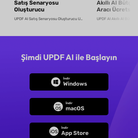
Satış Senaryosu
Akıllı AI Bütçe
Oluşturucu
Aracı Ücretsiz 
UPDF AI Satış Senaryosu Oluşturucu UPDF AI, ürün PDF'lerini veya aç...
Şimdi UPDF AI ile Başlayın
İndir
Windows
İndir
macOS
İndir
App Store