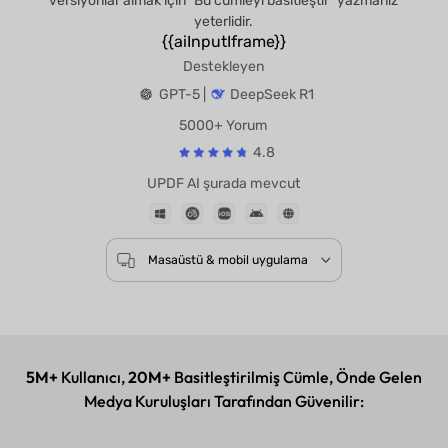
versiyonlar almak için "Bu cümleyi basitleştir" yazmanız
yeterlidir.
{{aiInputIframe}}
Destekleyen
GPT-5 |
DeepSeek R1
5000+ Yorum
4.8
UPDF AI şurada mevcut
Masaüstü & mobil uygulama
5M+
Kullanıcı,
20M+
Basitleştirilmiş Cümle, Önde Gelen
Medya Kuruluşları Tarafından Güvenilir: