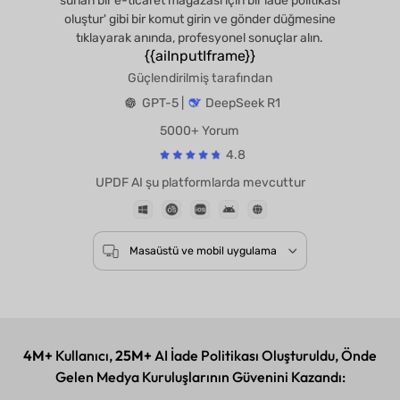
sunan bir e-ticaret mağazası için bir iade politikası
oluştur' gibi bir komut girin ve gönder düğmesine
tıklayarak anında, profesyonel sonuçlar alın.
{{aiInputIframe}}
Güçlendirilmiş tarafından
GPT-5 |
DeepSeek R1
5000+ Yorum
4.8
UPDF AI şu platformlarda mevcuttur
Masaüstü ve mobil uygulama
4M+
Kullanıcı,
25M+
AI İade Politikası Oluşturuldu, Önde
Gelen Medya Kuruluşlarının Güvenini Kazandı: