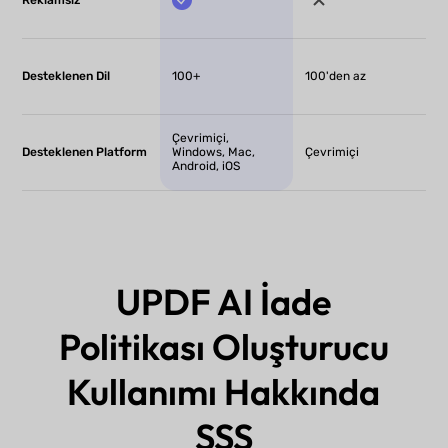
Reklamsız
Desteklenen Dil
100+
100'den az
Çevrimiçi,
Desteklenen Platform
Windows, Mac,
Çevrimiçi
Android, iOS
UPDF AI İade
Politikası Oluşturucu
Kullanımı Hakkında
SSS