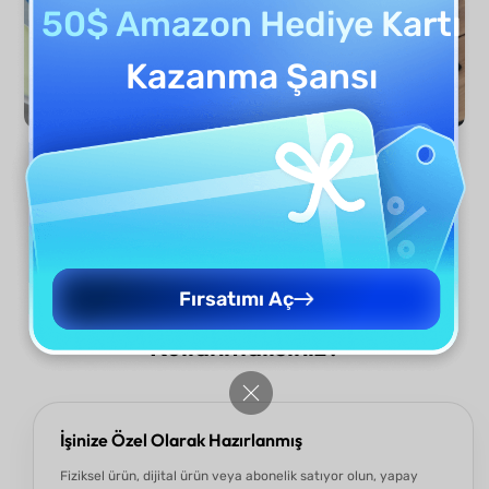
50$ Amazon Hediye Kartı
Kazanma Şansı
Hemen Oluştur
UPDF AI İade Politikası
Fırsatımı Aç
Oluşturucuyu Neden
Kullanmalısınız?
İşinize Özel Olarak Hazırlanmış
Fiziksel ürün, dijital ürün veya abonelik satıyor olun, yapay