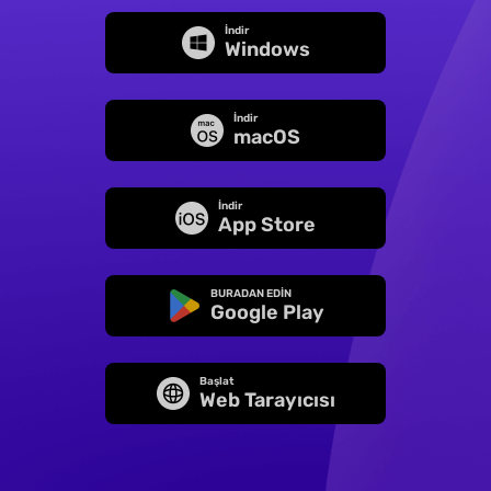
İndir
Windows
İndir
macOS
İndir
App Store
BURADAN EDİN
Google Play
Başlat
Web Tarayıcısı