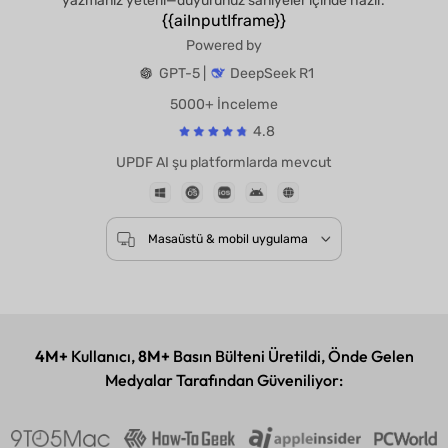
yazmanız yeterli—duyurunuz saniyeler içinde hazır.
{{aiInputIframe}}
Powered by
GPT-5 |
DeepSeek R1
5000+ İnceleme
4.8
UPDF AI şu platformlarda mevcut
Masaüstü & mobil uygulama
4M+
Kullanıcı,
8M+
Basın Bülteni Üretildi, Önde Gelen
Medyalar Tarafından Güveniliyor: