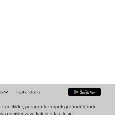
Daha Güçlü Yapı,
Daha Akıcı Geçişler
rika fikirler, paragraflar kopuk göründüğünde
ya geçişler zayıf kaldığında etkisini
ybedebilir. UPDF AI, makalenizi yeniden
üzenlemenize, mantıksal akışı güçlendirmenize