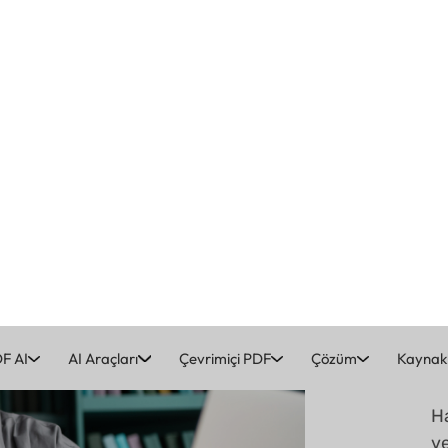
Fırsatımı Aç
Ha
ve
ka
d