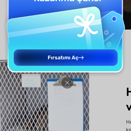
Fırsatımı Aç
H
k