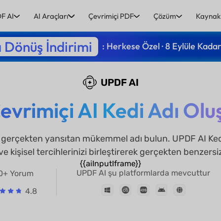
F AI
AI Araçları
Çevrimiçi PDF
Çözüm
Kaynak
 Dönüş İndirimi
: Herkese Özel · 8 Eylüle Kada
UPDF AI
Çevrimiçi AI Kedi Adı Ol
ğini gerçekten yansıtan mükemmel adı bulun. UPDF AI Ked
kişisel tercihlerinizi birleştirerek gerçekten benzersiz 
{{aiInputIframe}}
UPDF AI şu platformlarda mevcuttur
0+ Yorum
4.8