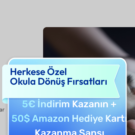
Herkese Özel
Okula Dönüş Fırsatları
5€ İndirim
Kazanın +
ar
50$ Amazon Hediye Kartı
Kazanma Şansı