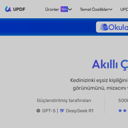
UPDF
Ürünler
Temel Özellikler
UPD
Yeni
Okula
Akıllı 
Kedinizinki eşsiz kişili
görünümünü, mizacını ve 
Güçlendirilmiş tarafından
500
GPT-5 |
DeepSeek R1