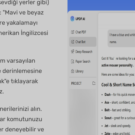
sevdiği yerler gibi)
ek: "Mavi ve beyaz
are yakalamayı
merikan İngilizcesi
m varsayılan
ve derinlemesine
k"e tıklayarak
z.
rilerinizi alın.
adar komutunuzu
ler deneyebilir ve