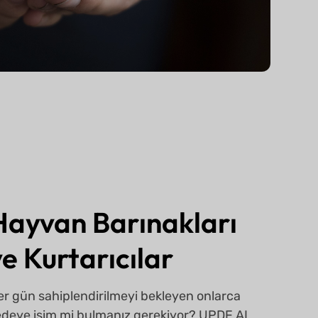
Hayvan Barınakları
ve Kurtarıcılar
er gün sahiplendirilmeyi bekleyen onlarca
edeye isim mi bulmanız gerekiyor? UPDF AI