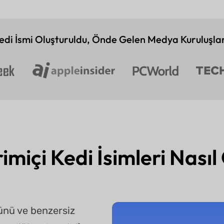
di İsmi Oluşturuldu, Önde Gelen Medya Kuruluşlar
imiçi Kedi İsimleri Nası
münü ve benzersiz