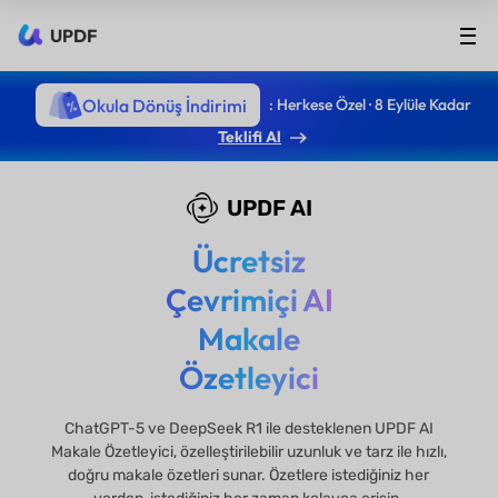
UPDF
Okula Dönüş İndirimi
: Herkese Özel · 8 Eylüle Kadar
Teklifi Al
UPDF AI
Ücretsiz
Çevrimiçi AI
Makale
Özetleyici
ChatGPT-5 ve DeepSeek R1 ile desteklenen UPDF AI
Makale Özetleyici, özelleştirilebilir uzunluk ve tarz ile hızlı,
doğru makale özetleri sunar. Özetlere istediğiniz her