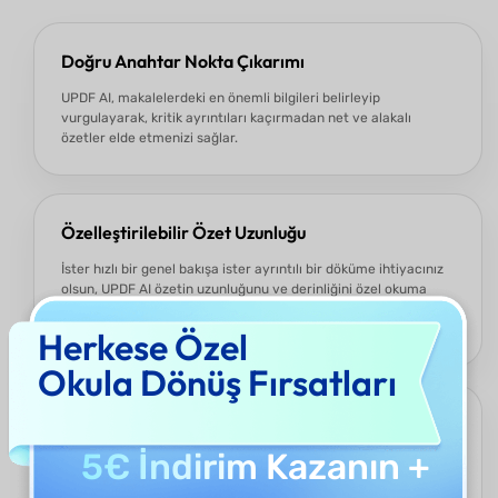
Doğru Anahtar Nokta Çıkarımı
UPDF AI, makalelerdeki en önemli bilgileri belirleyip
vurgulayarak, kritik ayrıntıları kaçırmadan net ve alakalı
özetler elde etmenizi sağlar.
Özelleştirilebilir Özet Uzunluğu
İster hızlı bir genel bakışa ister ayrıntılı bir döküme ihtiyacınız
olsun, UPDF AI özetin uzunluğunu ve derinliğini özel okuma
hedeflerinize ve zaman kısıtlamalarınıza uyacak şekilde
ayarlamanıza olanak tanır.
Herkese Özel
Okula Dönüş Fırsatları
Cihazlar Arası Erişilebilirlik
5€ İndirim
Kazanın +
UPDF AI Makale Özetleyici'ye masaüstü, web ve mobil
platformlardan sorunsuz bir şekilde erişin, makaleleri