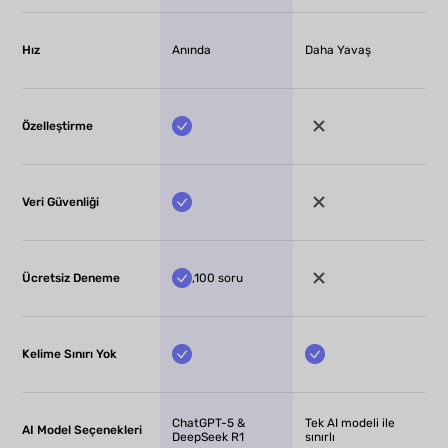
Hız
Anında
Daha Yavaş
Özelleştirme
Veri Güvenliği
Ücretsiz Deneme
,100 soru
Kelime Sınırı Yok
ChatGPT-5 &
Tek AI modeli ile
AI Model Seçenekleri
DeepSeek R1
sınırlı