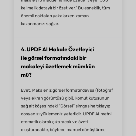
makaleyi 3 madde halinde özetle" veya "500
kelimelik detaylı bir özet ver." Bu esneklik, tüm
önemli noktaları yakalarken zaman
kazanmanızı sağlar.
4. UPDF AI Makale Özetleyici
ile görsel formatındaki bir
makaleyi özetlemek mümkün
mü?
Evet. Makaleniz görsel formatındaysa (fotoğraf
veya ekran görüntüsü gibi), komut kutusunun
sağ alt köşesindeki "Görsel" simgesine tıklayıp
dosyanızı yüklemeniz yeterlidir. UPDF AI metni
otomatik olarak çıkaracak ve özeti
oluşturacaktır, böylece manuel dönüştürme