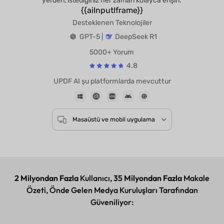
yerden, istediğiniz her zaman kolayca erişin.
{{aiInputIframe}}
Desteklenen Teknolojiler
GPT-5 |
DeepSeek R1
5000+ Yorum
4.8
UPDF AI şu platformlarda mevcuttur
Masaüstü ve mobil uygulama
2 Milyondan Fazla
Kullanıcı,
35 Milyondan Fazla
Makale
Özeti, Önde Gelen Medya Kuruluşları Tarafından
Güveniliyor: