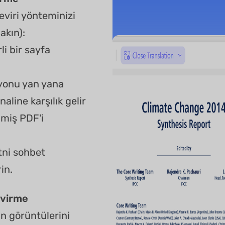
eviri yönteminizi
akın):
li bir sayfa
iyonu yan yana
aline karşılık gelir
miş PDF'i
ni sohbet
in.
evirme
an görüntülerini