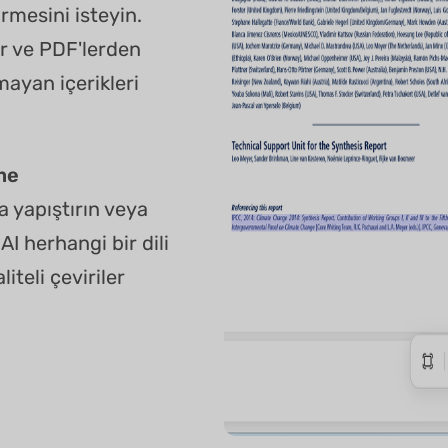
rmesini isteyin.
er ve PDF'lerden
ayan içerikleri
me
 yapıştırın veya
AI herhangi bir dili
iteli çeviriler