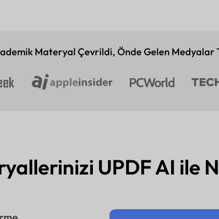
ademik Materyal Çevrildi, Önde Gelen Medyalar T
llerinizi UPDF AI ile Na
irme