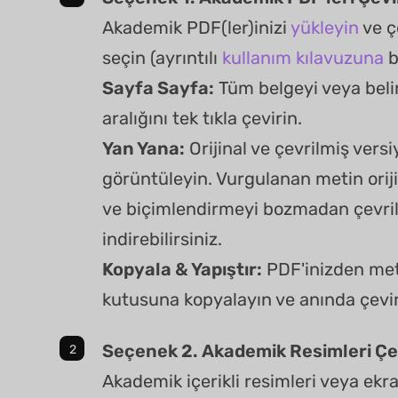
Akademik PDF(ler)inizi
yükleyin
ve ç
seçin (ayrıntılı
kullanım kılavuzuna
b
Sayfa Sayfa:
Tüm belgeyi veya belir
aralığını tek tıkla çevirin.
Yan Yana:
Orijinal ve çevrilmiş vers
görüntüleyin. Vurgulanan metin orijin
ve biçimlendirmeyi bozmadan çevril
indirebilirsiniz.
Kopyala & Yapıştır:
PDF'inizden met
kutusuna kopyalayın ve anında çevir
Seçenek 2. Akademik Resimleri Ç
Akademik içerikli resimleri veya ekr