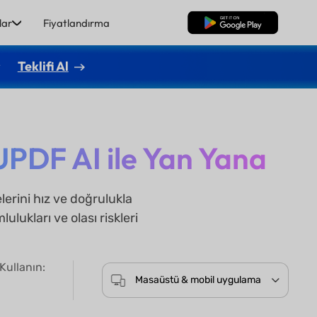
lar
Fiyatlandırma
Ücretsiz İndirme
r
Teklifi Al
UPDF AI ile Yan Yana
rini hız ve doğrulukla
lukları ve olası riskleri
Kullanın:
Masaüstü & mobil uygulama