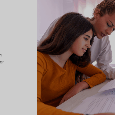
rı
or