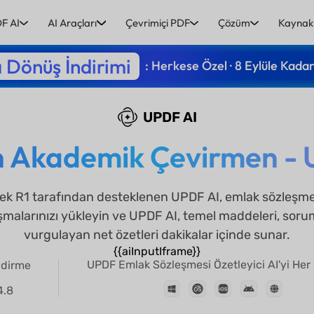
F AI
AI Araçları
Çevrimiçi PDF
Çözüm
Kaynak
 Dönüş İndirimi
: Herkese Özel · 8 Eylüle Kada
UPDF AI
in Akademik Çevirmen - 
 R1 tarafından desteklenen UPDF AI, emlak sözleşmele
aşmalarınızı yükleyin ve UPDF AI, temel maddeleri, sorumlu
vurgulayan net özetleri dakikalar içinde sunar.
{{aiInputIframe}}
UPDF Emlak Sözleşmesi Özetleyici AI'yi Her 
ndirme
4.8