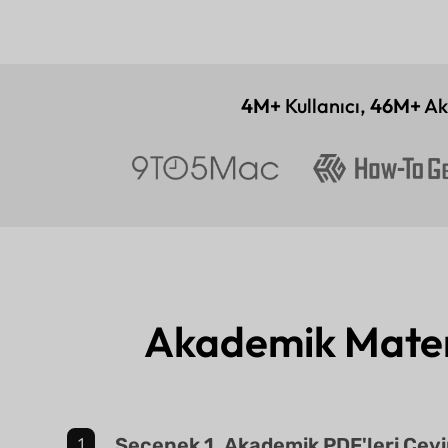
4M+
Kullanıcı,
46M+
Ak
Akademik Materya
Seçenek 1. Akademik PDF'leri Çev