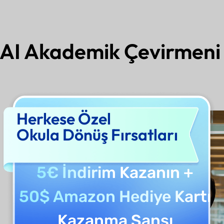
I Akademik Çevirmeni 
Herkese Özel
Okula Dönüş Fırsatları
5€ İndirim
Kazanın +
50$ Amazon Hediye Kartı
Kazanma Şansı