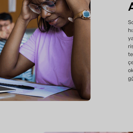
So
hı
y
ri
te
çe
o
g