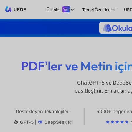
UPDF
Ürünler
Temel Özellikler
UPD
Yeni
Okula
PDF'ler ve Metin iç
ChatGPT-5 ve DeepSeek
basitleştirir. Emlak anl
Destekleyen Teknolojiler
5000+ Değerle
GPT-5 |
DeepSeek R1