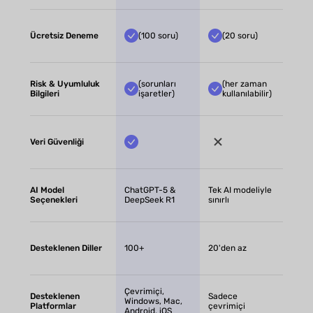
Ücretsiz Deneme
(100 soru)
(20 soru)
Risk & Uyumluluk
(sorunları
(her zaman
Bilgileri
işaretler)
kullanılabilir)
Veri Güvenliği
AI Model
ChatGPT-5 &
Tek AI modeliyle
Seçenekleri
DeepSeek R1
sınırlı
Desteklenen Diller
100+
20'den az
Çevrimiçi,
Desteklenen
Sadece
Windows, Mac,
Platformlar
çevrimiçi
Android, iOS