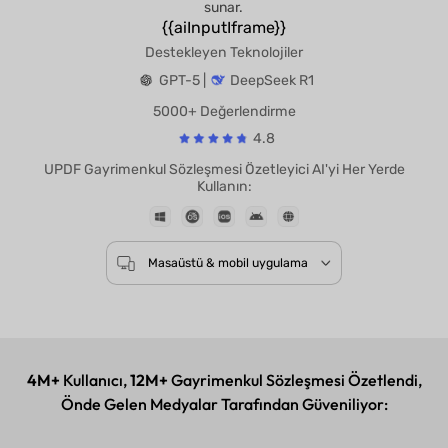
sunar.
{{aiInputIframe}}
Destekleyen Teknolojiler
GPT-5 |
DeepSeek R1
5000+ Değerlendirme
4.8
UPDF Gayrimenkul Sözleşmesi Özetleyici AI'yi Her Yer
Kullanın:
Masaüstü & mobil uygulama
4M+
Kullanıcı,
12M+
Gayrimenkul Sözleşmesi Özetlendi,
Önde Gelen Medyalar Tarafından Güveniliyor: