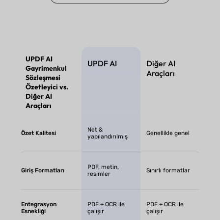
UPDF AI
UPDF AI
Diğer AI
Gayrimenkul
Araçları
Sözleşmesi
Özetleyici vs.
Diğer AI
Araçları
Net &
Özet Kalitesi
Genellikle genel
yapılandırılmış
PDF, metin,
Giriş Formatları
Sınırlı formatlar
resimler
Entegrasyon
PDF + OCR ile
PDF + OCR ile
Esnekliği
çalışır
çalışır