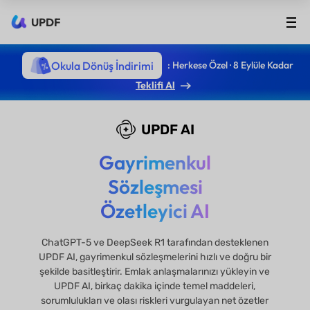
UPDF
Okula Dönüş İndirimi
: Herkese Özel · 8 Eylüle Kadar
Teklifi Al
UPDF AI
Gayrimenkul
Sözleşmesi
Özetleyici AI
ChatGPT-5 ve DeepSeek R1 tarafından desteklenen
UPDF AI, gayrimenkul sözleşmelerini hızlı ve doğru bir
şekilde basitleştirir. Emlak anlaşmalarınızı yükleyin ve
UPDF AI, birkaç dakika içinde temel maddeleri,
sorumlulukları ve olası riskleri vurgulayan net özetler