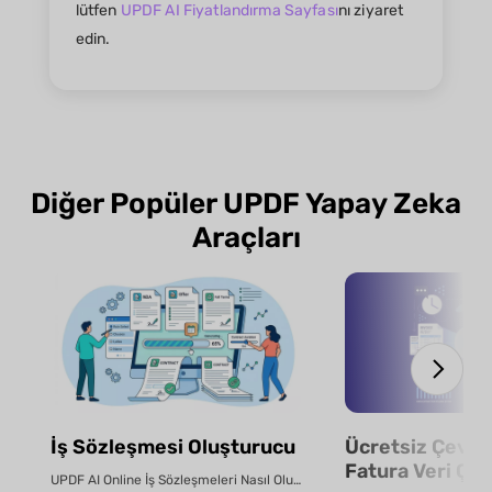
lütfen
UPDF AI Fiyatlandırma Sayfası
nı ziyaret
edin.
Diğer Popüler UPDF Yapay Zeka
Araçları
İş Sözleşmesi Oluşturucu
Ücretsiz Çevrim
Fatura Veri Çık
UPDF AI Online İş Sözleşmeleri Nasıl Oluşturulur? UPDF AI ile dakikalar içinde ...