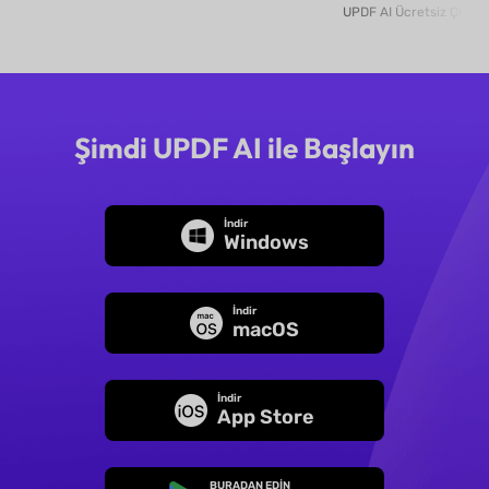
Şimdi UPDF AI ile Başlayın
İndir
Windows
İndir
macOS
İndir
App Store
BURADAN EDİN