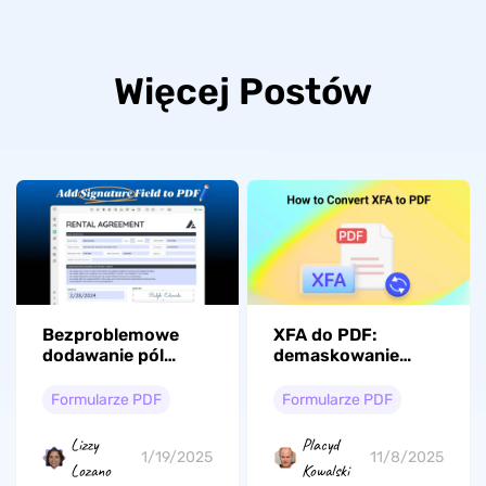
Więcej Postów
Bezproblemowe
XFA do PDF:
dodawanie pól
demaskowanie
podpisu do plików
najlepszych technik
PDF: kompletny
konwersji
Formularze PDF
Formularze PDF
przewodnik
Lizzy
Placyd
1/19/2025
11/8/2025
Lozano
Kowalski