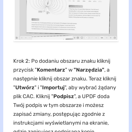
Krok 2: Po dodaniu obszaru znaku kliknij
przycisk "
Komentarz
" w
"Narzędzia"
, a
następnie kliknij obszar znaku. Teraz kliknij
"
Utwórz
" i "
Importuj
", aby wybrać żądany
plik CAC. Kliknij "
Podpisz
", a UPDF doda
Twój podpis w tym obszarze i możesz
zapisać zmiany, postępując zgodnie z
instrukcjami wyświetlanymi na ekranie,
gdzie zapisujesz podpisaną kopię