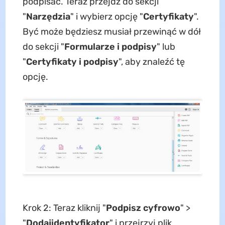
podpisać. Teraz przejdź do sekcji
"
Narzędzia
" i wybierz opcję "
Certyfikaty
".
Być może będziesz musiał przewinąć w dół
do sekcji "
Formularze i podpisy
" lub
"
Certyfikaty i podpisy
", aby znaleźć tę
opcję.
Krok 2: Teraz kliknij "
Podpisz cyfrowo
" >
"
Dodaj
identyfikator
" i przejrzyj plik