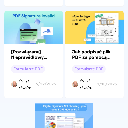
[Rozwiązane]
Jak podpisać plik
Nieprawidłowy
PDF za pomocą
podpis PDF:
CAC? (krok po
Możliwe przyczyny i
kroku)
Formularze PDF
Formularze PDF
rozwiązania
Placyd
Placyd
9/22/2025
11/10/2025
Kowalski
Kowalski