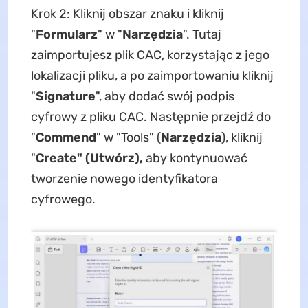
Krok 2: Kliknij obszar znaku i kliknij
"
Formularz
" w "
Narzędzia
". Tutaj
zaimportujesz plik CAC, korzystając z jego
lokalizacji pliku, a po zaimportowaniu kliknij
"
Sig
n
ature
", aby dodać swój podpis
cyfrowy z pliku CAC. Następnie przejdź do
"
Commend
" w "Tools" (
Narzędzia
), kliknij
"
Create" (Utwórz),
aby kontynuować
tworzenie nowego identyfikatora
cyfrowego.