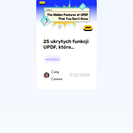
25 ukrytych funkcji
UPDF, które
odmienią Twoje
doświadczenia
wiedza
Lizzy
7/22/2025
Lozano