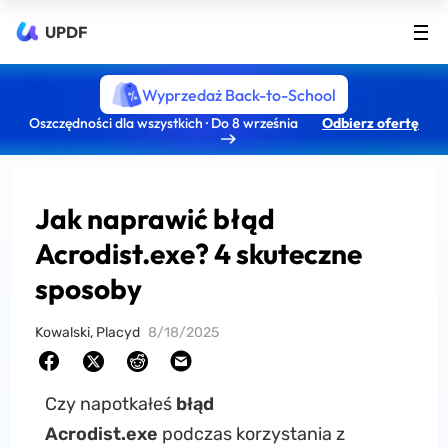
UPDF
Wyprzedaż Back-to-School
Oszczędności dla wszystkich · Do 8 września
Odbierz ofertę
Jak naprawić błąd
Acrodist.exe? 4 skuteczne
sposoby
Kowalski, Placyd
8/18/2025
Czy napotkałeś
błąd
Acrodist.exe
podczas korzystania z