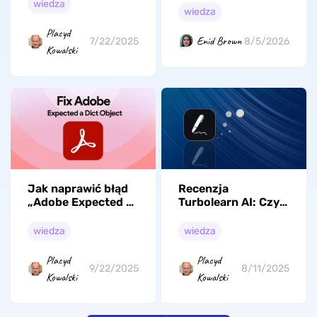
wiedza
PDF z pulpitu w
wiedza
systemie Windows
Placyd
11/10? 6
Enid Brown
8/5/2026
7/22/2025
Kowalski
skutecznych
rozwiązań
Jak naprawić błąd
Recenzja
„Adobe Expected a
Turbolearn AI: Czy
Dict Object”? 6
jest dla Ciebie
skutecznych
dobry?
wiedza
wiedza
sposobów
Placyd
Placyd
9/22/2025
8/11/2025
Kowalski
Kowalski