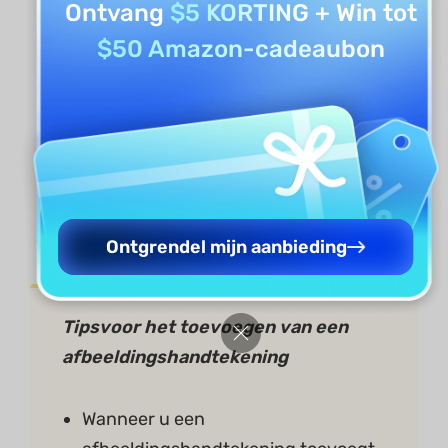
Ontvang
$5 KORTING
+ Win tot
$50 Amazon-cadeaubon
Ontgrendel mijn aanbieding
Tips
voor het toevoegen van een
afbeeldingshandtekening
Wanneer u een