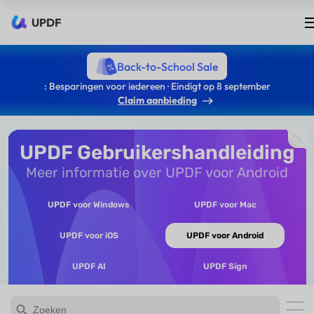
UPDF
Back-to-School Sale
: Besparingen voor iedereen · Eindigt op 8 september
Claim aanbieding
UPDF Gebruikershandleiding
Meer informatie over UPDF voor Android
UPDF voor Windows
UPDF voor Mac
UPDF voor iOS
UPDF voor Android
UPDF AI
UPDF Sign