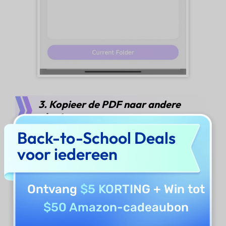
3. Kopieer de PDF naar andere
plaatsen
Back-to-School Deals
Wil je de kopieën op verschillende plekken
voor iedereen
bewaren? Gebruik dan de kopieerfunctie.
Ontvang
$5 KORTING
+ Win tot
Nadat u op de "
Drie Puntjes
" hebt getikt,
$50 Amazon-cadeaubon
kunt u op het pictogram "
Kopiëren " klikken