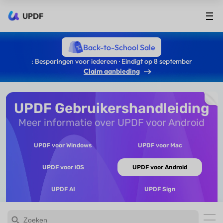
UPDF
Back-to-School Sale
: Besparingen voor iedereen · Eindigt op 8 september
Claim aanbieding
UPDF Gebruikershandleiding
Meer informatie over UPDF voor Android
UPDF voor Windows
UPDF voor Mac
UPDF voor iOS
UPDF voor Android
UPDF AI
UPDF Sign