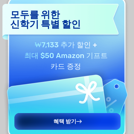
파일 목록에서 PDF 파일을 길게 누르거나 폴더
모두를 위한
를 길게 누르면 해당 파일/폴더의 관리 툴바가
신학기 특별 할인
빠르게 표시됩니다.
두 손가락 제스처 (Two fingers)
: 주석 또는 편
₩7,133 추가 할인
+
집 모드에서 두 손가락으로 슬라이드하면 페이
최대 $50 Amazon 기프트
지를 넘길 수 있습니다.
카드 증정
드래그 (Drag)
: 페이지 정리(Organize Pages)
모드에서 특정 페이지를 길게 누른 후 스와이프
하여 원하는 순서로 재배열할 수 있습니다.
탭 (Tap)
: PDF 편집 화면에서 PDF 파일의 아무
곳이나 탭하면 상단과 하단의 툴바를 표시하거
나 숨길 수 있습니다.
혜택 받기
아래로 스와이프 (Swipe down)
: UPDF 내의