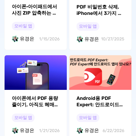
아이폰·아이패드에서
PDF 비밀번호 삭제,
사진 ZIP 압축하는 방
iPhone에서 3가지 쉬
법: 꼭 알아야 할 가이
운 법
드 (iOS 26 지원)
모바일 앱
모바일 앱
유경은
유경은
1/15/2026
10/27/2025
아이폰에서 PDF 용량
Android용 PDF
줄이기, 아직도 헤매고
Expert: 안드로이드
있다면 필독!
에서 PDF Expert를
사용할 수 있을까?
모바일 앱
모바일 앱
유경은
유경은
1/21/2026
6/22/2026