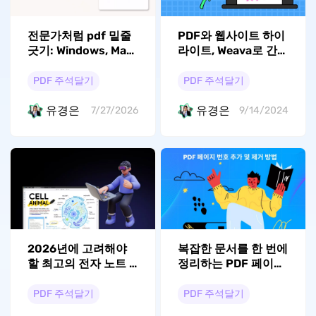
전문가처럼 pdf 밑줄
PDF와 웹사이트 하이
긋기: Windows, Mac,
라이트, Weava로 간
iOS, Android 완벽 가
편하게!
이드
PDF 주석달기
PDF 주석달기
유경은
유경은
7/27/2026
9/14/2024
2026년에 고려해야
복잡한 문서를 한 번에
할 최고의 전자 노트 6
정리하는 PDF 페이지
가지
번호 매기기 총정리
PDF 주석달기
PDF 주석달기