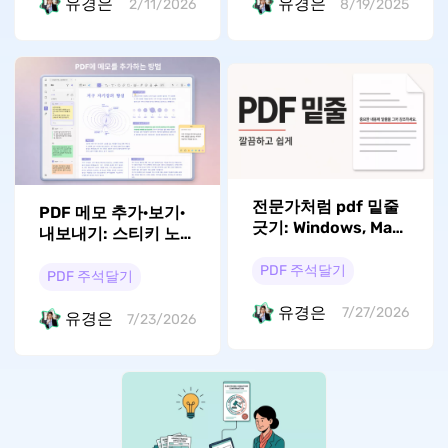
유경은
유경은
2/11/2026
8/19/2025
전문가처럼 pdf 밑줄
PDF 메모 추가·보기·
긋기: Windows, Mac,
내보내기: 스티키 노
iOS, Android 완벽 가
트 관리 방법
이드
PDF 주석달기
PDF 주석달기
유경은
7/27/2026
유경은
7/23/2026