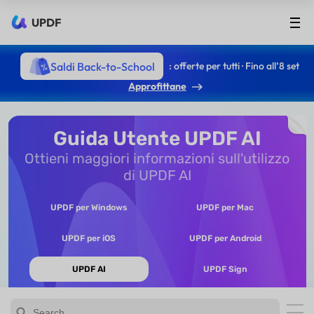
UPDF
Saldi Back-to-School
: offerte per tutti · Fino all’8 set
Approfittane
Guida Utente UPDF AI
Ottieni maggiori informazioni sull'utilizzo
di UPDF AI
UPDF per Windows
UPDF per Mac
UPDF per iOS
UPDF per Android
UPDF AI
UPDF Sign