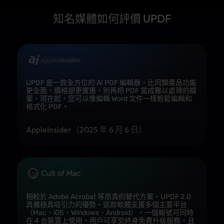
Pro：每年
知名媒體如何評價 UPDF
39.99 美元或
終身 69.99 美
PDF Editor：
Pro：每年
元
每年 129.99
239.99 美元
AI：每季 29
美元
價格
Studio：每
美元或每年
Editor +：每
年 299.88 美
69 美元
年 159.99 美
元（含 AI）
UPDF + AI：
元（含 AI）
每年最低
108.99 美元
UPDF 是一款全方位的 AI PDF 編輯器，比同類產品功能
更全面，價格卻更實惠。別再把 PDF 當成難以處理的檔
案，現在起，您可以像編輯 Word 文件一樣輕鬆編輯和
Pro：
Windows、
Editor：
格式化 PDF。
Mac、
Windows、
Android、
Windows、
Mac、網頁端
iOS
Mac、iOS、
Editor +：
支援平台
AI：
Android、網
Windows、
AppleInsider（2025 年 6 月 6 日）
Windows、
頁端
Mac、iOS、
Mac、
Android、網
Android、
頁端
iOS、網頁端
4 台（Pro
同時使用裝
版）/ 6 台
2
1
相較於 Adobe Acrobat 等昂貴的替代方案，UPDF 2.0
置限制
（AI 版）
具備極具吸引力的優勢。這款軟體支援多個主要平台
（Mac、iOS、Windows、Android），一個帳號可同時
在 4 台裝置上使用。用戶可享受終身免費升級服務，且