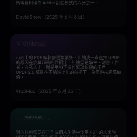
所需費用僅為 Adobe 訂閱模式的六分之一。
免費試用期
無限次
7 天
14 天
David Show（2025 年 6 月 6 日）
核心 PDF 功能
市面上的 PDF 編輯器種類繁多，但讓我一直選擇 UPDF
的原因在於其超高的性價比。無論您是學生、創意工作
者、商務人士，還是受夠了操作繁瑣軟體的用戶，
UPDF 2.0 都能在不縮減功能的前提下，為您帶來超高價
值。
編輯 PDF
9to5Mac（2025 年 6 月 25 日）
光學字元辨
識
對於任何需要在工作或個人生活中使用 PDF 的人來說，