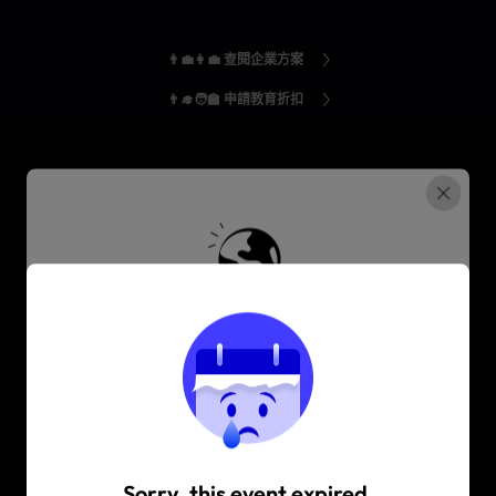
👨‍💼👩‍💼 查閱企業方案
👨‍🎓🧑‍🏫 申請教育折扣
UPDF — 助您
更聰明地工作、學習，和提升效率
的關鍵工具
請問您是從本區域以外的地方訪問UPDF官網？
您可以訪問繁體中文官網，了解更多相關區域定
免費下載
價、促銷、和活動信息。
Sorry, this event expired.
Are you visiting updf.com from outside this