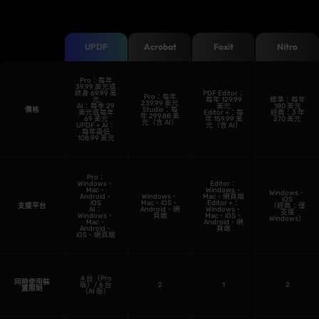
UPDF
Acrobat
Foxit
Nitro