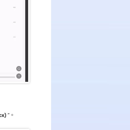
cx)
”。