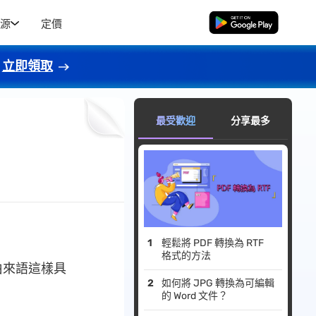
源
定價
免費下載
立即領取
最受歡迎
分享最多
輕鬆將 PDF 轉換為 RTF
格式的方法
伯來語這樣具
如何將 JPG 轉換為可編輯
的 Word 文件？