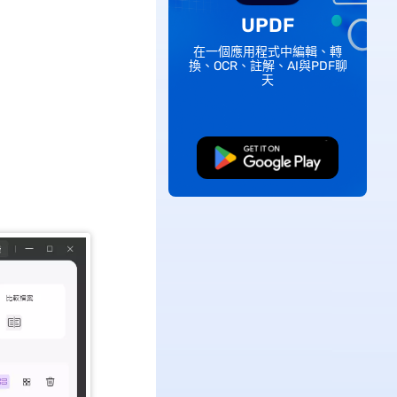
UPDF
在一個應用程式中編輯、轉
換、OCR、註解、AI與PDF聊
天
免費下載