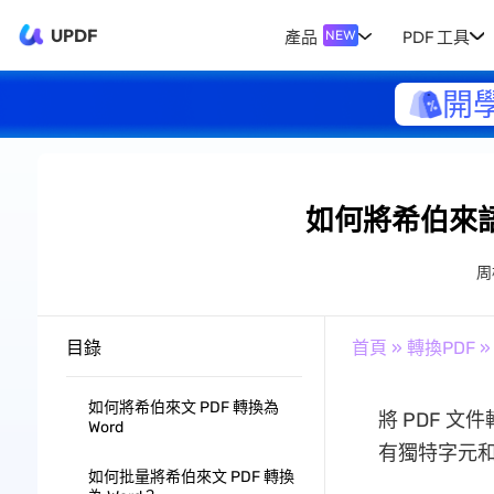
UPDF
產品
PDF 工具
NEW
開
如何將希伯來語 
周
目錄
首頁
»
轉換PDF
»
如何將希伯來文 PDF 轉換為
將 PDF 
Word
有獨特字元和
如何批量將希伯來文 PDF 轉換