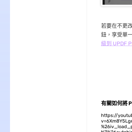
若要在不更改
鈕，享受單一和
級到 UPDF P
有關如何將 
https://yout
v=6Xm8Y5Lg6
%26iv_load_