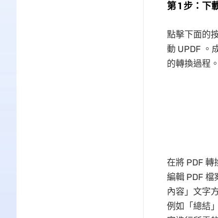
第 1 步：下
點擊下面的按
動 UPDF 
的轉換過程
在將 PDF 
編輯 PDF
內容」文字方
例如「總結」