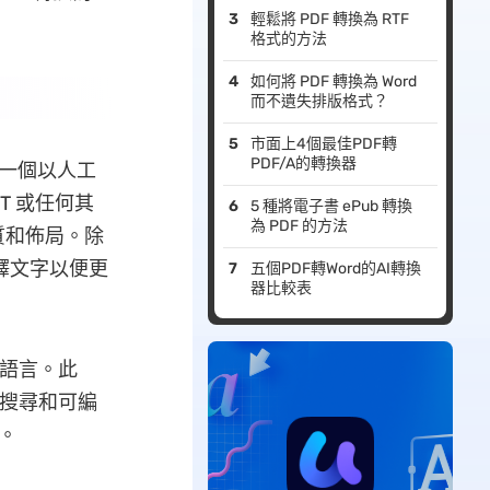
輕鬆將 PDF 轉換為 RTF
格式的方法
如何將 PDF 轉換為 Word
而不遺失排版格式？
市面上4個最佳PDF轉
PDF/A的轉換器
一個以人工
PT 或任何其
5 種將電子書 ePub 轉換
為 PDF 的方法
質和佈局。除
解釋文字以便更
五個PDF轉Word的AI轉換
器比較表
他語言。此
搜尋和可編
T。