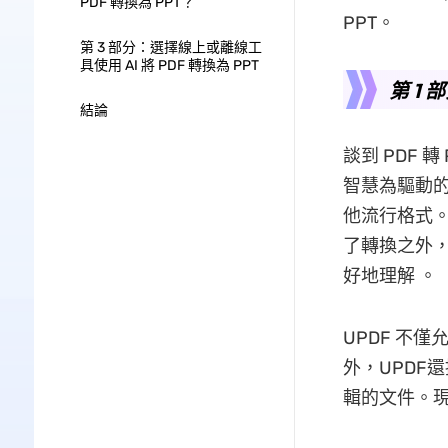
PDF 轉換為 PPT？
PPT。
第 3 部分：選擇線上或離線工
具使用 AI 將 PDF 轉換為 PPT
第 1 
結論
談到 PDF 
智慧為驅動的平
他流行格式
了轉換之外
好地理解 。
UPDF 不僅
外，UPDF
輯的文件。現在