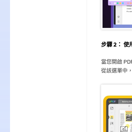
步驟 2： 使
當您開啟 P
從該選單中，