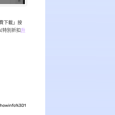
免費下載」按
以以特別折扣
升
howinfo%3D1