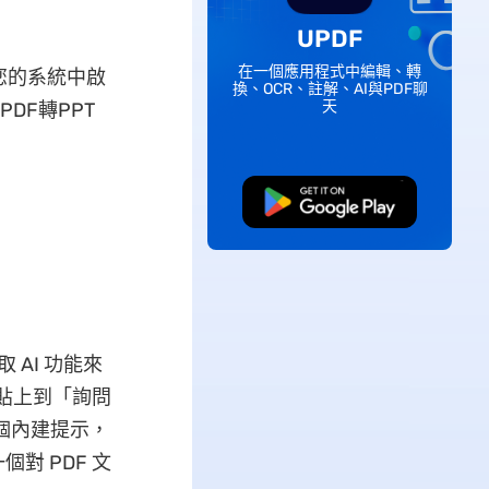
UPDF
在一個應用程式中編輯、轉
您的系統中啟
換、OCR、註解、AI與PDF聊
天
DF轉PPT
免費下載
 AI 功能來
並貼上到「詢問
幾個內建提示，
對 PDF 文