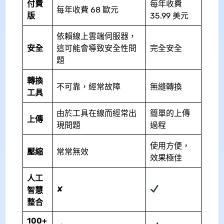
付費
每年收費
每年收費 68 歐元
版
35.99 美元
依賴線上雲端伺服器，
安全
這可能會導致安全性問
完全安全
題
轉換
不可靠，經常故障
無縫轉換
工具
由於工具在線而經常出
簡單的上傳
上傳
現問題
過程
使用方便，
壓縮
常常無效
效果極佳
人工
✘
智慧
整合
100+