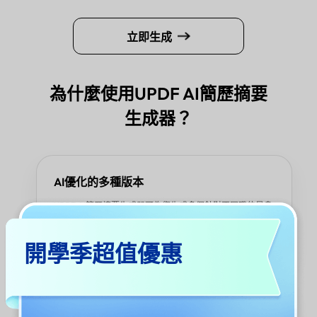
立即生成
為什麼使用UPDF AI簡歷摘要
生成器？
AI優化的多種版本
UPDF AI簡歷摘要生成器可為您生成多個針對不同職位量身
定制的簡歷摘要版本——同時與您的整體簡歷內容保持一
致。由先進的AI模型（如GPT-5和DeepSeek R1）提供支
開學季超值優惠
持，確保每個版本都精準、相關且令人印象深刻。
智能、個性化輸出