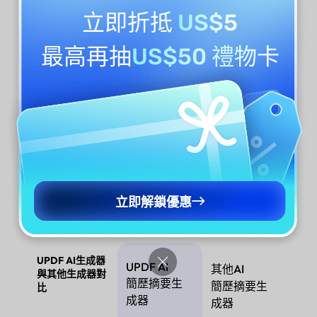
UPDF AI簡歷摘要生成器根據您的特定輸入（職位名稱、經
立即折抵
US$5
驗、技能、語氣和行業）重新撰寫您的簡歷摘要，提供與您
的職業目標完美匹配的定制化結果。
最高再抽
US$50 禮物卡
觸及全球就業機會
UPDF AI簡歷摘要生成器支持所有主要語言，幫助您為全球
就業市場創建專業摘要——非常適合國際申請或非英語母語
者。
立即解鎖優惠
UPDF AI生成器
UPDF AI
其他AI
與其他生成器對
簡歷摘要生
簡歷摘要生
比
成器
成器