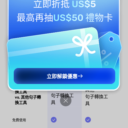
立即折抵
US$5
最高再抽
US$50 禮物卡
免費使用，無需註冊
UPDF AI 讓您免費即時轉換語態和校正語法，無需付費或註
冊。提供 100 次免費查詢，您可以使用其 ChatGPT-5 和
DeepSeek R1 模式處理小型任務，無需任何承諾即可獲得
快速結果。
立即解鎖優惠
UPDF AI 句子轉
UPDF AI
其他
換工具
句子轉換工
句子轉換工
vs. 其他句子轉
具
換工具
具
免費使用