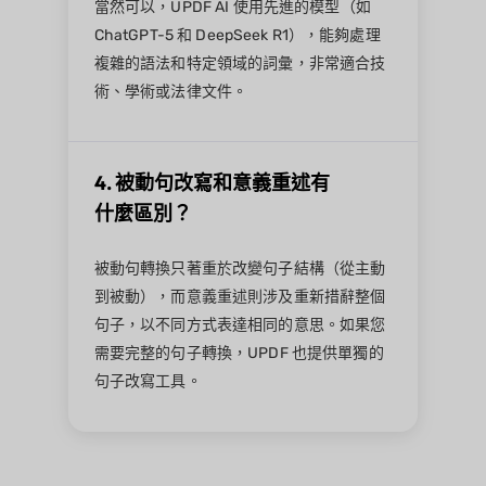
當然可以，UPDF AI 使用先進的模型（如
ChatGPT-5 和 DeepSeek R1），能夠處理
複雜的語法和特定領域的詞彙，非常適合技
術、學術或法律文件。
4. 被動句改寫和意義重述有
什麼區別？
被動句轉換只著重於改變句子結構（從主動
到被動），而意義重述則涉及重新措辭整個
句子，以不同方式表達相同的意思。如果您
需要完整的句子轉換，UPDF 也提供單獨的
句子改寫工具。