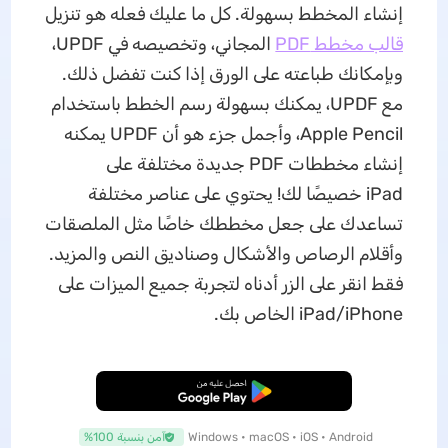
إنشاء المخطط بسهولة. كل ما عليك فعله هو تنزيل
قالب مخطط PDF
المجاني، وتخصيصه في UPDF،
وبإمكانك طباعته على الورق إذا كنت تفضل ذلك.
مع UPDF، يمكنك بسهولة رسم الخطط باستخدام
Apple Pencil، وأجمل جزء هو أن UPDF يمكنه
إنشاء مخططات PDF جديدة مختلفة على
iPad خصيصًا لك! يحتوي على عناصر مختلفة
تساعدك على جعل مخططك خاصًا مثل الملصقات
وأقلام الرصاص والأشكال وصناديق النص والمزيد.
فقط انقر على الزر أدناه لتجربة جميع الميزات على
iPad/iPhone الخاص بك.
تنزيل مجاني
Windows • macOS • iOS • Android
آمن بنسبة 100%