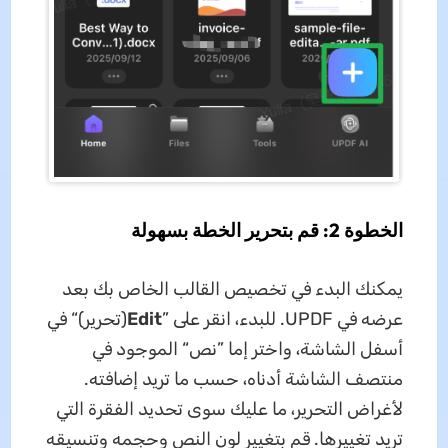
الخطوة 2: قم بتحرير الخطة بسهولة
يمكنك البدء في تخصيص القالب الخاص بك بعد
عرضه في UPDF. للبدء، انقر على ”
Edit
(تحرير)“ في
أسفل الشاشة، واختر إما ”نص“ الموجود في
منتصف الشاشة أدناه، حسب ما تريد إضافته.
لأغراض التحرير، ما عليك سوى تحديد الفقرة التي
تريد تغييرها. قم بتغيير لون النص وحجمه وتنسيقه