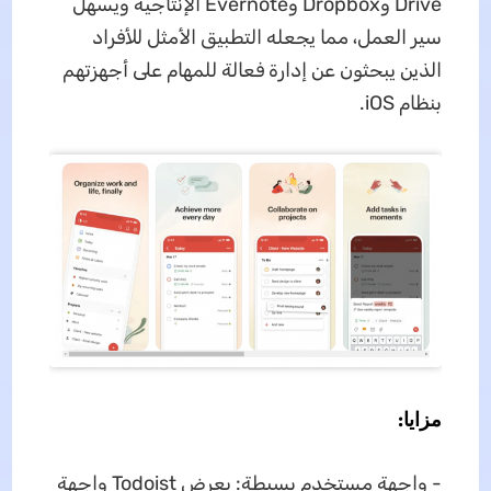
Drive وDropbox وEvernote الإنتاجية ويسهل
سير العمل، مما يجعله التطبيق الأمثل للأفراد
الذين يبحثون عن إدارة فعالة للمهام على أجهزتهم
بنظام iOS.
مزايا:
- واجهة مستخدم بسيطة: يعرض Todoist واجهة