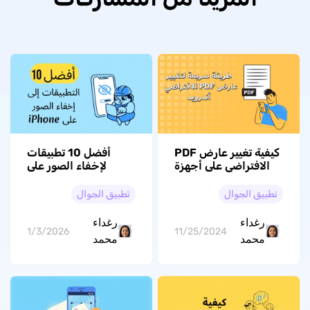
كيفية تغيير عارض PDF
أفضل 10 تطبيقات
الافتراضي على أجهزة
لإخفاء الصور على
الأندرويد (بخطوات
iPhone لنظام التشغيل
بسيطة ومجانية)
iOS 26
تطبيق الجوال
تطبيق الجوال
رغداء
رغداء
1/3/2026
11/25/2024
محمد
محمد