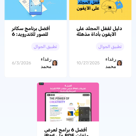
دليل لقفل المجلد على
أفضل برنامج سكانر
الآيفون بأداة مذهلة
للصور للاندرويد: 6
[مدعوم بنظام iOS 26]
تطبيقات لتحويل الصور
والمستندات إلى PDF
تطبيق الجوال
تطبيق الجوال
رغداء
رغداء
6/3/2026
10/27/2025
محمد
محمد
أفضل 6 برامج لعرض
ملفات PDF على iPad