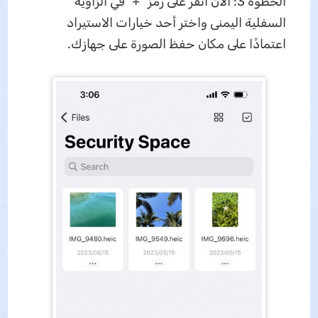
الخطوة 3: الآن انقر على رمز "+" في الزاوية
السفلية اليمنى واختر أحد خيارات الاستيراد
اعتمادًا على مكان حفظ الصورة على جهازك.