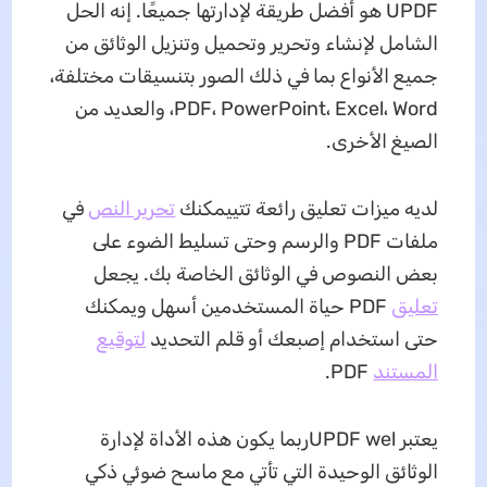
UPDF هو أفضل طريقة لإدارتها جميعًا. إنه الحل
الشامل لإنشاء وتحرير وتحميل وتنزيل الوثائق من
جميع الأنواع بما في ذلك الصور بتنسيقات مختلفة،
PDF، PowerPoint، Excel، Word، والعديد من
الصيغ الأخرى.
لديه ميزات تعليق رائعة تتييمكنك
تحرير النص
في
ملفات PDF والرسم وحتى تسليط الضوء على
بعض النصوص في الوثائق الخاصة بك. يجعل
تعليق
PDF حياة المستخدمين أسهل ويمكنك
حتى استخدام إصبعك أو قلم التحديد
لتوقيع
المستند
PDF.
يعتبر UPDF welربما يكون هذه الأداة لإدارة
الوثائق الوحيدة التي تأتي مع ماسح ضوئي ذكي