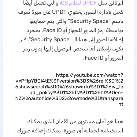
الوثائق مثل
UPDF لنظام iOS
والتي تعمل أيضًا
كحل لإدارة الصور. يحتوي UPDF على ميزة تُعرف
باسم "Security Space" والتي يتم حمايتها
بواسطة رمز المرور للجهاز أو Face ID. بمجرد
إضافة الصور إلى هذا الـ "Security Space"، فلن
يكون بإمكان أي شخص الوصول إليها بدون رمز
المرور أو Face ID.
https://youtube.com/watch?
v=Pf1pYBQl4tE%3Fversion%3D3%26rel%3D1%2
6showsearch%3D0%26showinfo%3D1%26iv_lo
ad_policy%3D1%26fs%3D1%26hl%3Den-
NZ%26autohide%3D2%26wmode%3Dtranspare
nt
هذا هو أعلى مستوى من الأمان الذي يمكنك
استخدامه لحماية أي صورة. يمكنك إضافة صورك