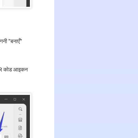
ंगनी "बनाएँ"
 QR कोड आइकन