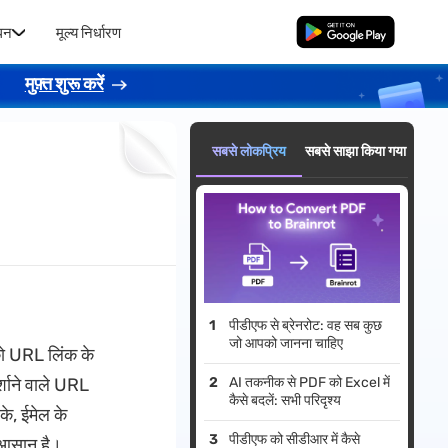
धन
मूल्य निर्धारण
मुफ्त डाउनलोड
।
मुफ़्त शुरू करें
सबसे लोकप्रिय
सबसे साझा किया गया
पीडीएफ से ब्रेनरोट: वह सब कुछ
जो आपको जानना चाहिए
को URL लिंक के
्शाने वाले URL
AI तकनीक से PDF को Excel में
कैसे बदलें: सभी परिदृश्य
े, ईमेल के
पीडीएफ को सीडीआर में कैसे
 आसान है।