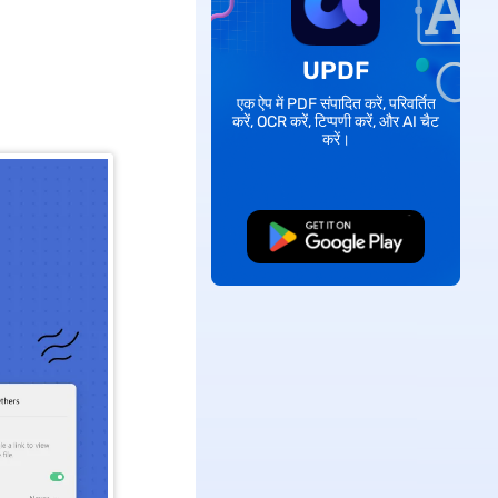
UPDF
एक ऐप में PDF संपादित करें, परिवर्तित
करें, OCR करें, टिप्पणी करें, और AI चैट
करें।
मुफ्त डाउनलोड