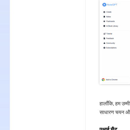
हालाँकि, हम उम्मी
साधारण चयन और
एआई चैट