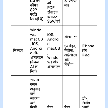
(AI की
$19.99/
वर्ष
कीमत
माह
PDF
$29
संपादक
प्रति
क्लाउड:
तिमाही है)
$59/वर्ष
Windo
ws,
iOS,
ऑनलाइन
macOS
Androi
,
, iOS,
d,
एंड्रॉइड,
iPhone
Androi
macOS
सिस्टम
मैकोस,
और
d और
,
आईओएस
iPad
ऑनलाइन
Windo
और
(केवल
ws और
विंडोज
AI के
ऑनलाइन
लिए)
सारांश
बनाएं
अनुवाद
करें
व्याख्या
पूर्व-
करें
निर्मित
लिखें
डेटा
डेटा
एआई