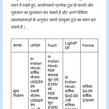
ध्यान में रखते हुए, उपयोगकर्ता प्रत्येक टूल के फायदे और
नुकसान का मूल्यांकन कर सकते हैं और अपने विशिष्ट
आवश्यकताओं के अनुसार सबसे उपयुक्त टूल का चयन कर
सकते हैं।.
LightP
कारक
UPDF
Foxit
Forma
DF
In
In
Indian
Indian
Hindi:
Hindi:
PDF
वार्षिक
संपादक
योजना:
In
सूट प्रो:
US$39.
Indian
$139/
99
Hindi:
मासिक:
वर्ष
मूल्य
स्थायी
वार्षिक:
$4.99
PDF
निर्धारण
योजना:
$60.00
वार्षिक:
संपादक
US$69.
/वर्ष
$19.99
सूट:
99
मासिक:
$109/