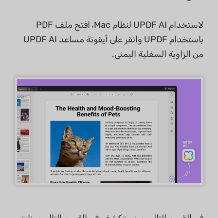
لاستخدام UPDF AI لنظام Mac، افتح ملف PDF
باستخدام UPDF وانقر على أيقونة مساعد UPDF AI
من الزاوية السفلية اليمنى.
في القسم التالي، سنستكشف في القسم التالي ميزات