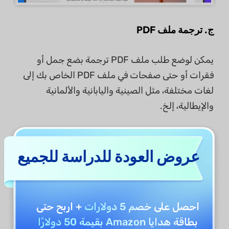
ج. ترجمة ملف PDF
يمكن لوضع طلب ملف PDF ترجمة بضع جمل أو
فقرات أو حتى صفحات في ملف PDF الخاص بك إلى
لغات مختلفة، مثل الصينية واليابانية والألمانية
والإيطالية، إلخ.
حدد وانسخ النص/الفقرة التي تنوي ترجمتها.
عروض العودة للدراسة للجميع
تحت علامة طلب ملف PDF في الشريط الجانبي
لـ UPDF AI، اكتب "ترجمة بالصينية: [الصق النص/
الفقرة المنسوخة هنا]" في مربع الدردشة واضغط
احصل على
خصم 5 دولارات
+ اربح حتى
على Enter.
بطاقة هدايا Amazon بقيمة 50 دولارًا