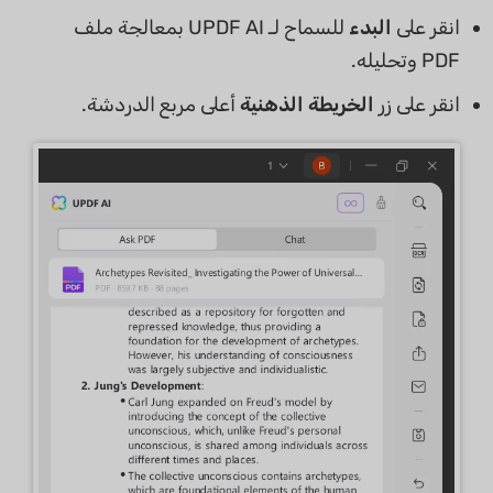
انقر على
البدء
للسماح لـ UPDF AI بمعالجة ملف
PDF وتحليله.
انقر على زر
الخريطة الذهنية
أعلى مربع الدردشة.