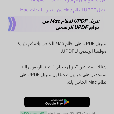
تنزيل UPDF لنظام Mac من متجر تطبيقات Mac
تنزيل UPDF لنظام Mac من
موقع UPDF الرسمي
لتنزيل UPDF على نظام Mac الخاص بك، قم بزيارة
موقعنا الرسمي لـ UPDF.
هناك، ستجد زر "تنزيل مجاني". عند الوصول إليه،
ستحصل على خيارين مختلفين لتنزيل UPDF على
نظام Mac الخاص بك.
تنزيل مجاني
Windows • macOS • iOS • Android
آمن بنسبة 100%