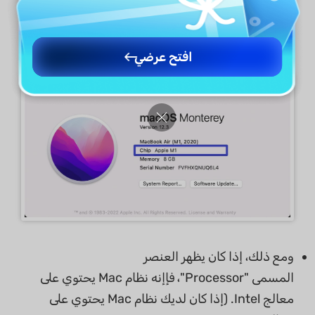
كان لديك نظام Mac يحتوي على معالج M1/M2
Chip، حدد "Mac with Apple Chip" من زر
التنزيل.)
افتح عرضي
ومع ذلك، إذا كان يظهر العنصر
المسمى "Processor"، فإإنه نظام Mac يحتوي على
معالج Intel. (إذا كان لديك نظام Mac يحتوي على