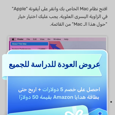
افتح نظام Mac الخاص بك وانقر على أيقونة "Apple"
في الزاوية اليسرى العلوية. يجب عليك اختيار خيار
"حول هذا الـ Mac" من القائمة.
عروض العودة للدراسة للجميع
احصل على
خصم 5 دولارات
+ اربح حتى
بطاقة هدايا Amazon بقيمة 50 دولارًا
عندما تفتح النافذة الجديدة، إذا وجدت خيار "Chip"
عبرها، فإنه يحتوي على معالج Apple Silicon. (إذا