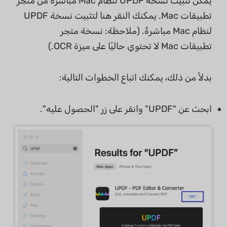
يمكن تثبيت نسخة UPDF لنظام Mac مباشرةً من متجر
تطبيقات Mac. يمكنك النقر هنا لتثبيت نسخة UPDF
لنظام Mac مباشرةً. (ملاحظة: نسخة متجر
تطبيقات Mac لا تحتوي حاليًا على ميزة OCR.)
بدلاً من ذلك، يمكنك اتباع الخطوات التالية:
ابحث عن "UPDF" وانقر على زر "الحصول عليه".