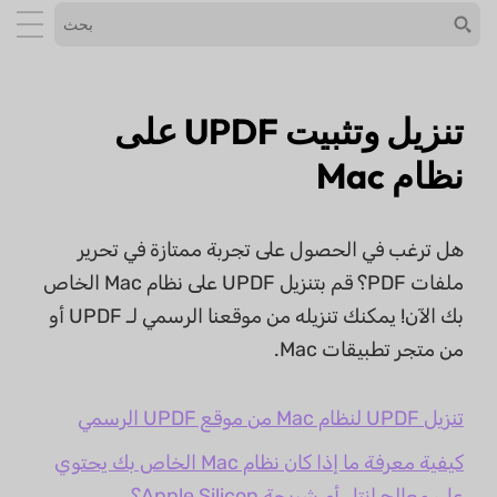
تنزيل وتثبيت UPDF على
نظام Mac
هل ترغب في الحصول على تجربة ممتازة في تحرير
ملفات PDF؟ قم بتنزيل UPDF على نظام Mac الخاص
بك الآن! يمكنك تنزيله من موقعنا الرسمي لـ UPDF أو
من متجر تطبيقات Mac.
تنزيل UPDF لنظام Mac من موقع UPDF الرسمي
كيفية معرفة ما إذا كان نظام Mac الخاص بك يحتوي
على معالج إنتل أم شريحة Apple Silicon؟