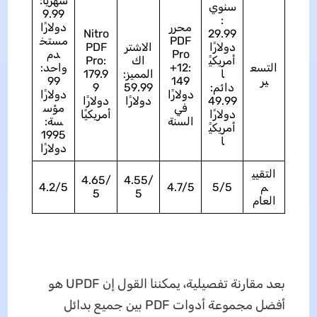
شهريًا:
سنوي
9.99
:
محرر
دولارًا
Nitro
29.99
PDF
مستخ
دولارًا
الاشتر
PDF
Pro
دم
أمريكيً
اك
Pro:
التسع
+12:
واحد:
ا
المميز:
179.9
ير
149
99
دائم:
59.99
9
دولارًا
دولارًا
49.99
دولارًا
دولارًا
في
مؤس
دولارًا
أمريكيًا
السنة
سة:
أمريكيً
1995
ا
دولارًا
التقيي
4.65/
4.55/
م
5/5
4.7/5
4.2/5
5
5
العام
بعد مقارنة تفصيلية، يمكننا القول إن UPDF هو
أفضل مجموعة أدوات PDF بين جميع بدائل