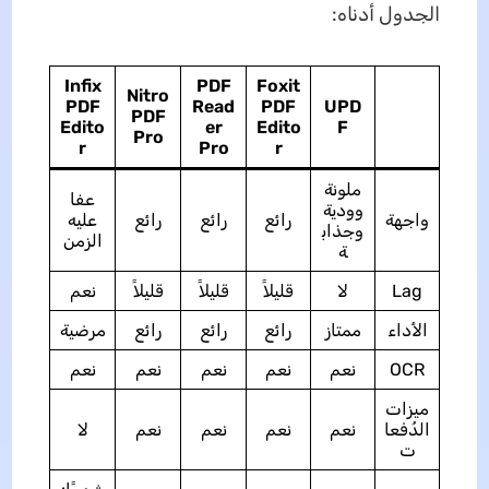
الجدول أدناه:
Infix
PDF
Foxit
Nitro
PDF
Read
PDF
UPD
PDF
Edito
er
Edito
F
Pro
r
Pro
r
ملونة
عفا
وودية
واجهة
رائع
رائع
رائع
عليه
وجذاب
الزمن
ة
Lag
لا
قليلاً
قليلاً
قليلاً
نعم
الأداء
ممتاز
رائع
رائع
رائع
مرضية
OCR
نعم
نعم
نعم
نعم
نعم
ميزات
الدُفعا
نعم
نعم
نعم
نعم
لا
ت